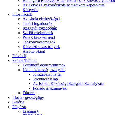
Harangodi Erdészeti Erdei Iskola és az Eötvös Gyakorlói
Az Eötvös Gyakorlóiskola nemzetközi kapcsolatai
Könyvtár
Információk
Az iskola elérhetőségei
Tanári fogadóórák
Igazgatói fogadóórák
Szülői értekezletek
Panaszkezelési rend
Tankönyvcsomagok
Kötelező olvasmányok
Alapító okirat
Felvételi
Szülők/Diákok
Letölthető dokumentumok
Iskolai közösségi szolgálat
Jogszabályi háttér
Jelentkezési lap
Az Iskolai Közösségi Szolgálat Szabályzata
Fogadó intézmények
Étkezés
Iskola-egészségügy
Galéria
Pályázat
Erasmus+