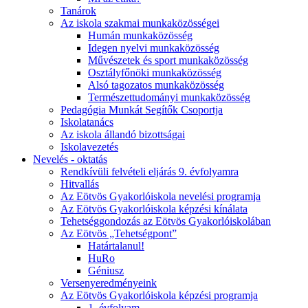
Tanárok
Az iskola szakmai munkaközösségei
Humán munkaközösség
Idegen nyelvi munkaközösség
Művészetek és sport munkaközösség
Osztályfőnöki munkaközösség
Alsó tagozatos munkaközösség
Természettudományi munkaközösség
Pedagógia Munkát Segítők Csoportja
Iskolatanács
Az iskola állandó bizottságai
Iskolavezetés
Nevelés - oktatás
Rendkívüli felvételi eljárás 9. évfolyamra
Hitvallás
Az Eötvös Gyakorlóiskola nevelési programja
Az Eötvös Gyakorlóiskola képzési kínálata
Tehetséggondozás az Eötvös Gyakorlóiskolában
Az Eötvös „Tehetségpont”
Határtalanul!
HuRo
Géniusz
Versenyeredményeink
Az Eötvös Gyakorlóiskola képzési programja
1. évfolyam