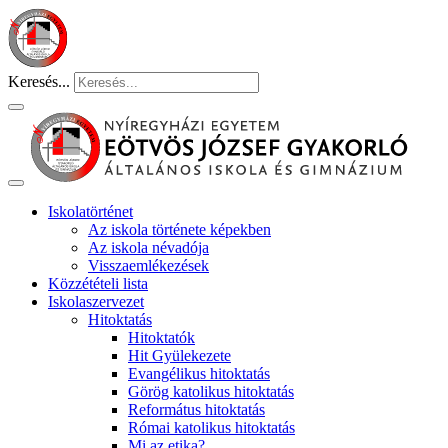
Keresés...
Iskolatörténet
Az iskola története képekben
Az iskola névadója
Visszaemlékezések
Közzétételi lista
Iskolaszervezet
Hitoktatás
Hitoktatók
Hit Gyülekezete
Evangélikus hitoktatás
Görög katolikus hitoktatás
Református hitoktatás
Római katolikus hitoktatás
Mi az etika?