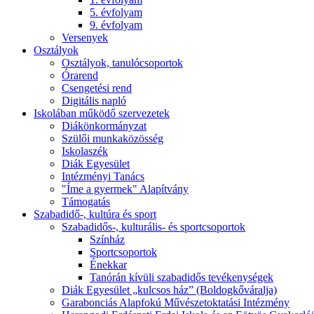
5. évfolyam
9. évfolyam
Versenyek
Osztályok
Osztályok, tanulócsoportok
Órarend
Csengetési rend
Digitális napló
Iskolában működő szervezetek
Diákönkormányzat
Szülői munkaközösség
Iskolaszék
Diák Egyesület
Intézményi Tanács
"Íme a gyermek" Alapítvány
Támogatás
Szabadidő-, kultúra és sport
Szabadidős-, kulturális- és sportcsoportok
Színház
Sportcsoportok
Énekkar
Tanórán kívüli szabadidős tevékenységek
Diák Egyesület „kulcsos ház” (Boldogkőváralja)
Garabonciás Alapfokú Művészetoktatási Intézmény