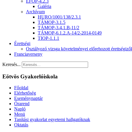
EFOP-4.2.3
Galéria
Archívum
HURO/1001/138/2.3.1
TÁMOP-3.1.5
TÁMOP-3.4.1.B-11/2
TÁMOP-6.1.2.A-14/2-2014-0149
TIOP-1.1.1
Érettségi
Osztályozó vizsga követelményei előrehozott érettségiz
Franciaverseny
Keresés...
Eötvös Gyakorlóiskola
Főoldal
Elérhetőség
Eseménynaptár
Órarend
Napló
Menü
Tanítási gyakorlat egyetemi hallgatóknak
Oktatás