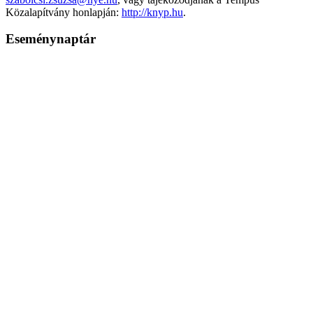
Közalapítvány honlapján:
http://knyp.hu
.
Eseménynaptár