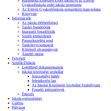
Harangodi Erdészeti Erdei Iskola és az Eötvös
Gyakorlóiskola erdei iskola programja
Az Eötvös Gyakorlóiskola nemzetközi kapcsolatai
Könyvtár
Információk
Az iskola elérhetőségei
Tanári fogadóórák
Igazgatói fogadóórák
Szülői értekezletek
Panaszkezelési rend
Tankönyvcsomagok
Kötelező olvasmányok
Alapító okirat
Felvételi
Szülők/Diákok
Letölthető dokumentumok
Iskolai közösségi szolgálat
Jogszabályi háttér
Jelentkezési lap
Az Iskolai Közösségi Szolgálat Szabályzata
Fogadó intézmények
Étkezés
Iskola-egészségügy
Galéria
Pályázat