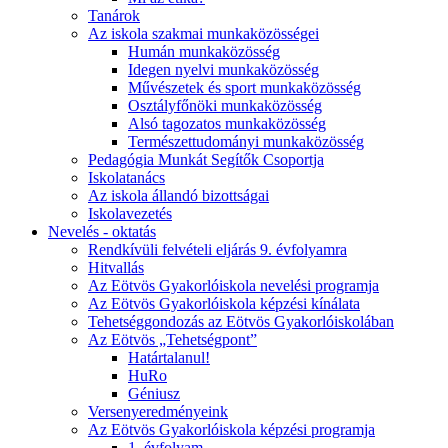
Tanárok
Az iskola szakmai munkaközösségei
Humán munkaközösség
Idegen nyelvi munkaközösség
Művészetek és sport munkaközösség
Osztályfőnöki munkaközösség
Alsó tagozatos munkaközösség
Természettudományi munkaközösség
Pedagógia Munkát Segítők Csoportja
Iskolatanács
Az iskola állandó bizottságai
Iskolavezetés
Nevelés - oktatás
Rendkívüli felvételi eljárás 9. évfolyamra
Hitvallás
Az Eötvös Gyakorlóiskola nevelési programja
Az Eötvös Gyakorlóiskola képzési kínálata
Tehetséggondozás az Eötvös Gyakorlóiskolában
Az Eötvös „Tehetségpont”
Határtalanul!
HuRo
Géniusz
Versenyeredményeink
Az Eötvös Gyakorlóiskola képzési programja
1. évfolyam