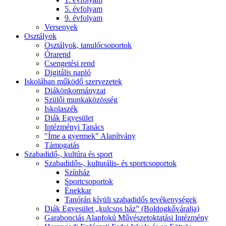
5. évfolyam
9. évfolyam
Versenyek
Osztályok
Osztályok, tanulócsoportok
Órarend
Csengetési rend
Digitális napló
Iskolában működő szervezetek
Diákönkormányzat
Szülői munkaközösség
Iskolaszék
Diák Egyesület
Intézményi Tanács
"Íme a gyermek" Alapítvány
Támogatás
Szabadidő-, kultúra és sport
Szabadidős-, kulturális- és sportcsoportok
Színház
Sportcsoportok
Énekkar
Tanórán kívüli szabadidős tevékenységek
Diák Egyesület „kulcsos ház” (Boldogkőváralja)
Garabonciás Alapfokú Művészetoktatási Intézmény