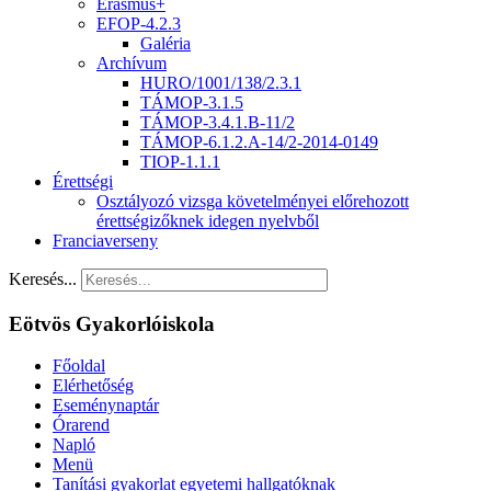
Erasmus+
EFOP-4.2.3
Galéria
Archívum
HURO/1001/138/2.3.1
TÁMOP-3.1.5
TÁMOP-3.4.1.B-11/2
TÁMOP-6.1.2.A-14/2-2014-0149
TIOP-1.1.1
Érettségi
Osztályozó vizsga követelményei előrehozott
érettségizőknek idegen nyelvből
Franciaverseny
Keresés...
Eötvös Gyakorlóiskola
Főoldal
Elérhetőség
Eseménynaptár
Órarend
Napló
Menü
Tanítási gyakorlat egyetemi hallgatóknak