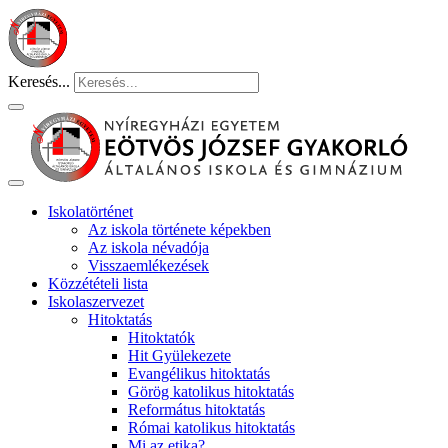
Keresés...
Iskolatörténet
Az iskola története képekben
Az iskola névadója
Visszaemlékezések
Közzétételi lista
Iskolaszervezet
Hitoktatás
Hitoktatók
Hit Gyülekezete
Evangélikus hitoktatás
Görög katolikus hitoktatás
Református hitoktatás
Római katolikus hitoktatás
Mi az etika?