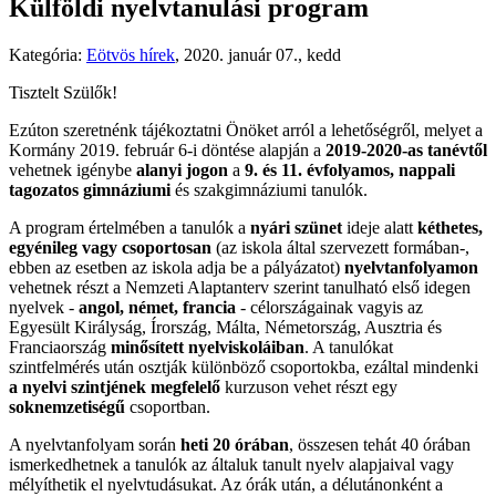
Külföldi nyelvtanulási program
Kategória:
Eötvös hírek
,
2020. január 07., kedd
Tisztelt Szülők!
Ezúton szeretnénk tájékoztatni Önöket arról a lehetőségről, melyet a
Kormány 2019. február 6-i döntése alapján a
2019-2020-as tanévtől
vehetnek igénybe
alanyi jogon
a
9. és 11. évfolyamos, nappali
tagozatos gimnáziumi
és szakgimnáziumi tanulók.
A program értelmében a tanulók a
nyári szünet
ideje alatt
kéthetes,
egyénileg vagy
csoportosan
(az iskola által szervezett formában-,
ebben az esetben az iskola adja be a pályázatot)
nyelvtanfolyamon
vehetnek részt a Nemzeti Alaptanterv szerint tanulható első idegen
nyelvek -
angol, német, francia
- célországainak vagyis az
Egyesült Királyság, Írország, Málta, Németország, Ausztria és
Franciaország
minősített nyelviskoláiban
. A tanulókat
szintfelmérés után osztják különböző csoportokba, ezáltal mindenki
a nyelvi szintjének megfelelő
kurzuson vehet részt egy
soknemzetiségű
csoportban.
A nyelvtanfolyam során
heti 20 órában
, összesen tehát 40 órában
ismerkedhetnek a tanulók az általuk tanult nyelv alapjaival vagy
mélyíthetik el nyelvtudásukat. Az órák után, a délutánonként a