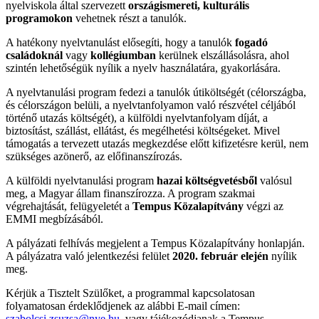
nyelviskola által szervezett
országismereti, kulturális
programokon
vehetnek részt a tanulók.
A hatékony nyelvtanulást elősegíti, hogy a tanulók
fogadó
családoknál
vagy
kollégiumban
kerülnek elszállásolásra, ahol
szintén lehetőségük nyílik a nyelv használatára, gyakorlására.
A nyelvtanulási program fedezi a tanulók útiköltségét (célországba,
és célországon belüli, a nyelvtanfolyamon való részvétel céljából
történő utazás költségét), a külföldi nyelvtanfolyam díját, a
biztosítást, szállást, ellátást, és megélhetési költségeket. Mivel
támogatás a tervezett utazás megkezdése előtt kifizetésre kerül, nem
szükséges azönerő, az előfinanszírozás.
A külföldi nyelvtanulási program
hazai költségvetésből
valósul
meg, a Magyar állam finanszírozza. A program szakmai
végrehajtását, felügyeletét a
Tempus Közalapítvány
végzi az
EMMI megbízásából.
A pályázati felhívás megjelent a Tempus Közalapítvány honlapján.
A pályázatra való jelentkezési felület
2020. február elején
nyílik
meg.
Kérjük a Tisztelt Szülőket, a programmal kapcsolatosan
folyamatosan érdeklődjenek az alábbi E-mail címen:
szabolcsi.zsuzsa@nye.hu
, vagy tájékozódjanak a Tempus