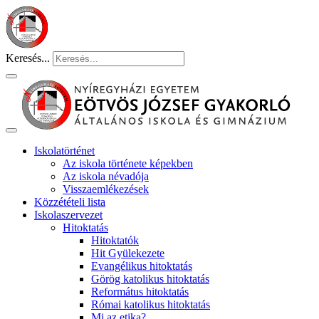
Keresés...
Iskolatörténet
Az iskola története képekben
Az iskola névadója
Visszaemlékezések
Közzétételi lista
Iskolaszervezet
Hitoktatás
Hitoktatók
Hit Gyülekezete
Evangélikus hitoktatás
Görög katolikus hitoktatás
Református hitoktatás
Római katolikus hitoktatás
Mi az etika?