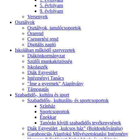
5. évfolyam
9. évfolyam
Versenyek
Osztályok
Osztályok, tanulócsoportok
Órarend
Csengetési rend
Digitális napló
Iskolában működő szervezetek
Diákönkormányzat
Szülői munkaközösség
Iskolaszék
Diák Egyesület
Intézményi Tanács
"Íme a gyermek" Alapítvány
Támogatás
Szabadidő-, kultúra és sport
Szabadidős-, kulturális- és sportcsoportok
Színház
Sportcsoportok
Énekkar
Tanórán kívüli szabadidős tevékenységek
Diák Egyesület „kulcsos ház” (Boldogkőváralja)
Garabonciás Alapfokú Művészetoktatási Intézmény