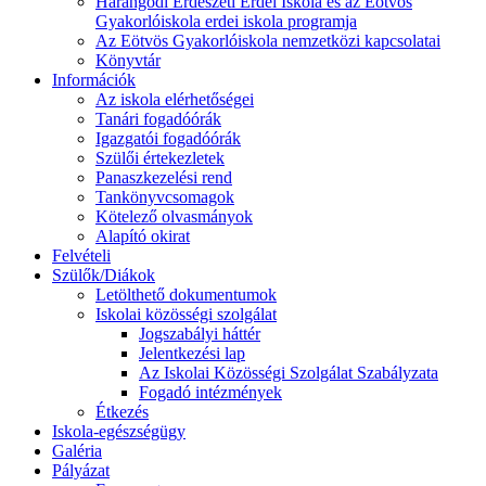
Harangodi Erdészeti Erdei Iskola és az Eötvös
Gyakorlóiskola erdei iskola programja
Az Eötvös Gyakorlóiskola nemzetközi kapcsolatai
Könyvtár
Információk
Az iskola elérhetőségei
Tanári fogadóórák
Igazgatói fogadóórák
Szülői értekezletek
Panaszkezelési rend
Tankönyvcsomagok
Kötelező olvasmányok
Alapító okirat
Felvételi
Szülők/Diákok
Letölthető dokumentumok
Iskolai közösségi szolgálat
Jogszabályi háttér
Jelentkezési lap
Az Iskolai Közösségi Szolgálat Szabályzata
Fogadó intézmények
Étkezés
Iskola-egészségügy
Galéria
Pályázat