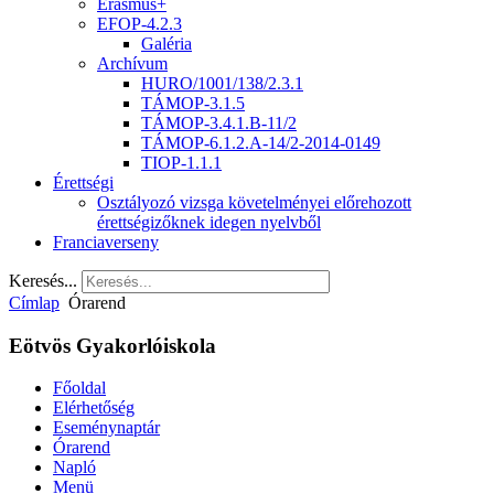
Erasmus+
EFOP-4.2.3
Galéria
Archívum
HURO/1001/138/2.3.1
TÁMOP-3.1.5
TÁMOP-3.4.1.B-11/2
TÁMOP-6.1.2.A-14/2-2014-0149
TIOP-1.1.1
Érettségi
Osztályozó vizsga követelményei előrehozott
érettségizőknek idegen nyelvből
Franciaverseny
Keresés...
Címlap
Órarend
Eötvös Gyakorlóiskola
Főoldal
Elérhetőség
Eseménynaptár
Órarend
Napló
Menü