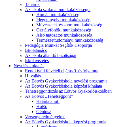
Tanárok
Az iskola szakmai munkaközösségei
Humán munkaközösség
Idegen nyelvi munkaközösség
Művészetek és sport munkaközösség
Osztályfőnöki munkaközösség
Alsó tagozatos munkaközösség
Természettudományi munkaközösség
Pedagógia Munkát Segítők Csoportja
Iskolatanács
Az iskola állandó bizottságai
Iskolavezetés
Nevelés - oktatás
Rendkívüli felvételi eljárás 9. évfolyamra
Hitvallás
Az Eötvös Gyakorlóiskola nevelési programja
Az Eötvös Gyakorlóiskola képzési kínálata
Tehetséggondozás az Eötvös Gyakorlóiskolában
Az Eötvös „Tehetségpont”
Határtalanul!
HuRo
Géniusz
Versenyeredményeink
Az Eötvös Gyakorlóiskola képzési programja
1. évfolyam