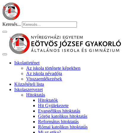
Keresés...
Iskolatörténet
Az iskola története képekben
Az iskola névadója
Visszaemlékezések
Közzétételi lista
Iskolaszervezet
Hitoktatás
Hitoktatók
Hit Gyülekezete
Evangélikus hitoktatás
Görög katolikus hitoktatás
Református hitoktatás
Római katolikus hitoktatás
Mi az etika?