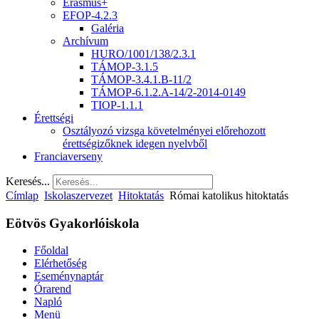
Erasmus+
EFOP-4.2.3
Galéria
Archívum
HURO/1001/138/2.3.1
TÁMOP-3.1.5
TÁMOP-3.4.1.B-11/2
TÁMOP-6.1.2.A-14/2-2014-0149
TIOP-1.1.1
Érettségi
Osztályozó vizsga követelményei előrehozott
érettségizőknek idegen nyelvből
Franciaverseny
Keresés...
Címlap
Iskolaszervezet
Hitoktatás
Római katolikus hitoktatás
Eötvös Gyakorlóiskola
Főoldal
Elérhetőség
Eseménynaptár
Órarend
Napló
Menü