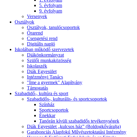
5. évfolyam
9. évfolyam
Versenyek
Osztályok
Osztályok, tanulócsoportok
Órarend
Csengetési rend
Digitális napló
Iskolában működő szervezetek
Diákönkormányzat
Szülői munkaközösség
Iskolaszék
Diák Egyesület
Intézményi Tanács
"Íme a gyermek" Alapítvány
Támogatás
Szabadidő-, kultúra és sport
Szabadidős-, kulturális- és sportcsoportok
Színház
Sportcsoportok
Énekkar
Tanórán kívüli szabadidős tevékenységek
Diák Egyesület „kulcsos ház” (Boldogkőváralja)
Garabonciás Alapfokú Művészetoktatási Intézmény