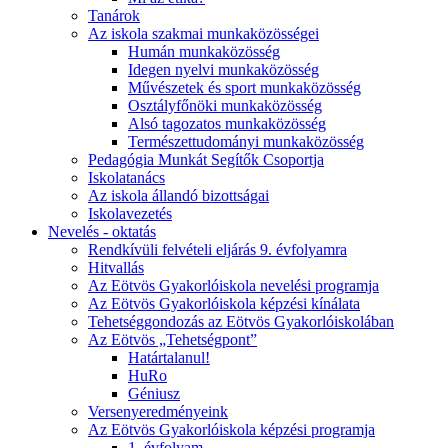
Tanárok
Az iskola szakmai munkaközösségei
Humán munkaközösség
Idegen nyelvi munkaközösség
Művészetek és sport munkaközösség
Osztályfőnöki munkaközösség
Alsó tagozatos munkaközösség
Természettudományi munkaközösség
Pedagógia Munkát Segítők Csoportja
Iskolatanács
Az iskola állandó bizottságai
Iskolavezetés
Nevelés - oktatás
Rendkívüli felvételi eljárás 9. évfolyamra
Hitvallás
Az Eötvös Gyakorlóiskola nevelési programja
Az Eötvös Gyakorlóiskola képzési kínálata
Tehetséggondozás az Eötvös Gyakorlóiskolában
Az Eötvös „Tehetségpont”
Határtalanul!
HuRo
Géniusz
Versenyeredményeink
Az Eötvös Gyakorlóiskola képzési programja
1. évfolyam