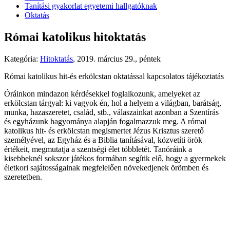
Tanítási gyakorlat egyetemi hallgatóknak
Oktatás
Római katolikus hitoktatás
Kategória:
Hitoktatás
,
2019. március 29., péntek
Római katolikus hit-és erkölcstan oktatással kapcsolatos tájékoztatás
Óráinkon mindazon kérdésekkel foglalkozunk, amelyeket az
erkölcstan tárgyal: ki vagyok én, hol a helyem a világban, barátság,
munka, hazaszeretet, család, stb., válaszainkat azonban a Szentírás
és egyházunk hagyománya alapján fogalmazzuk meg. A római
katolikus hit- és erkölcstan megismertet Jézus Krisztus szerető
személyével, az Egyház és a Biblia tanításával, közvetíti örök
értékeit, megmutatja a szentségi élet többletét. Tanóráink a
kisebbeknél sokszor játékos formában segítik elő, hogy a gyermekek
életkori sajátosságainak megfelelően növekedjenek örömben és
szeretetben.