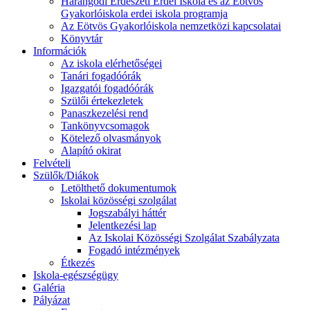
Harangodi Erdészeti Erdei Iskola és az Eötvös
Gyakorlóiskola erdei iskola programja
Az Eötvös Gyakorlóiskola nemzetközi kapcsolatai
Könyvtár
Információk
Az iskola elérhetőségei
Tanári fogadóórák
Igazgatói fogadóórák
Szülői értekezletek
Panaszkezelési rend
Tankönyvcsomagok
Kötelező olvasmányok
Alapító okirat
Felvételi
Szülők/Diákok
Letölthető dokumentumok
Iskolai közösségi szolgálat
Jogszabályi háttér
Jelentkezési lap
Az Iskolai Közösségi Szolgálat Szabályzata
Fogadó intézmények
Étkezés
Iskola-egészségügy
Galéria
Pályázat