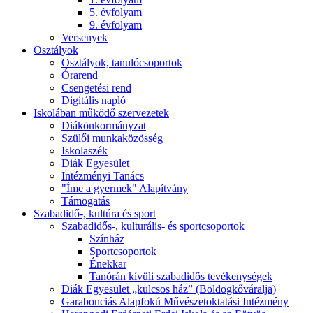
5. évfolyam
9. évfolyam
Versenyek
Osztályok
Osztályok, tanulócsoportok
Órarend
Csengetési rend
Digitális napló
Iskolában működő szervezetek
Diákönkormányzat
Szülői munkaközösség
Iskolaszék
Diák Egyesület
Intézményi Tanács
"Íme a gyermek" Alapítvány
Támogatás
Szabadidő-, kultúra és sport
Szabadidős-, kulturális- és sportcsoportok
Színház
Sportcsoportok
Énekkar
Tanórán kívüli szabadidős tevékenységek
Diák Egyesület „kulcsos ház” (Boldogkőváralja)
Garabonciás Alapfokú Művészetoktatási Intézmény