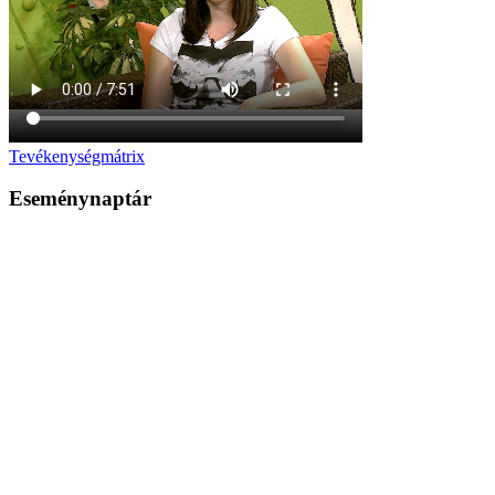
Tevékenységmátrix
Eseménynaptár