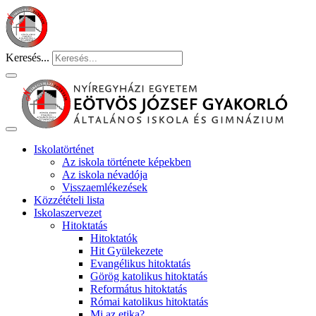
Keresés...
Iskolatörténet
Az iskola története képekben
Az iskola névadója
Visszaemlékezések
Közzétételi lista
Iskolaszervezet
Hitoktatás
Hitoktatók
Hit Gyülekezete
Evangélikus hitoktatás
Görög katolikus hitoktatás
Református hitoktatás
Római katolikus hitoktatás
Mi az etika?