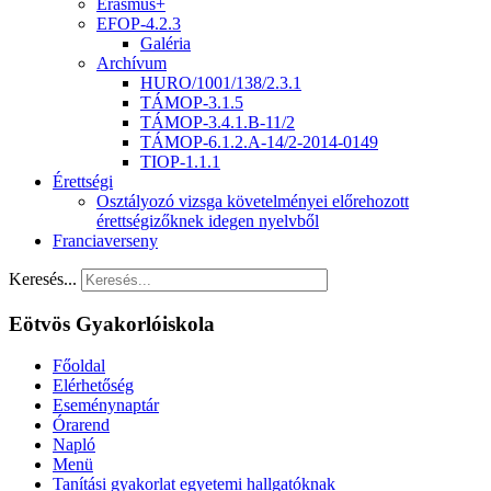
Erasmus+
EFOP-4.2.3
Galéria
Archívum
HURO/1001/138/2.3.1
TÁMOP-3.1.5
TÁMOP-3.4.1.B-11/2
TÁMOP-6.1.2.A-14/2-2014-0149
TIOP-1.1.1
Érettségi
Osztályozó vizsga követelményei előrehozott
érettségizőknek idegen nyelvből
Franciaverseny
Keresés...
Eötvös Gyakorlóiskola
Főoldal
Elérhetőség
Eseménynaptár
Órarend
Napló
Menü
Tanítási gyakorlat egyetemi hallgatóknak