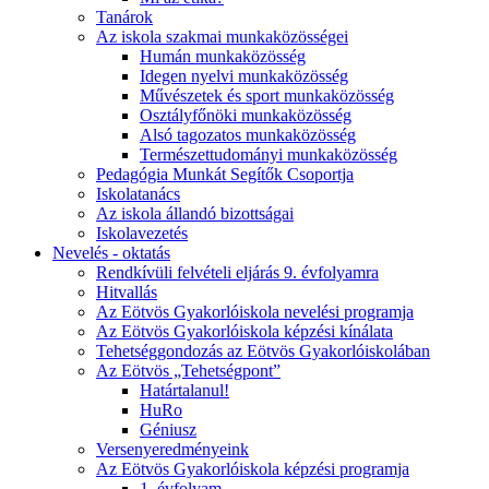
Tanárok
Az iskola szakmai munkaközösségei
Humán munkaközösség
Idegen nyelvi munkaközösség
Művészetek és sport munkaközösség
Osztályfőnöki munkaközösség
Alsó tagozatos munkaközösség
Természettudományi munkaközösség
Pedagógia Munkát Segítők Csoportja
Iskolatanács
Az iskola állandó bizottságai
Iskolavezetés
Nevelés - oktatás
Rendkívüli felvételi eljárás 9. évfolyamra
Hitvallás
Az Eötvös Gyakorlóiskola nevelési programja
Az Eötvös Gyakorlóiskola képzési kínálata
Tehetséggondozás az Eötvös Gyakorlóiskolában
Az Eötvös „Tehetségpont”
Határtalanul!
HuRo
Géniusz
Versenyeredményeink
Az Eötvös Gyakorlóiskola képzési programja
1. évfolyam