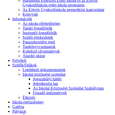
Harangodi Erdészeti Erdei Iskola és az Eötvös
Gyakorlóiskola erdei iskola programja
Az Eötvös Gyakorlóiskola nemzetközi kapcsolatai
Könyvtár
Információk
Az iskola elérhetőségei
Tanári fogadóórák
Igazgatói fogadóórák
Szülői értekezletek
Panaszkezelési rend
Tankönyvcsomagok
Kötelező olvasmányok
Alapító okirat
Felvételi
Szülők/Diákok
Letölthető dokumentumok
Iskolai közösségi szolgálat
Jogszabályi háttér
Jelentkezési lap
Az Iskolai Közösségi Szolgálat Szabályzata
Fogadó intézmények
Étkezés
Iskola-egészségügy
Galéria
Pályázat