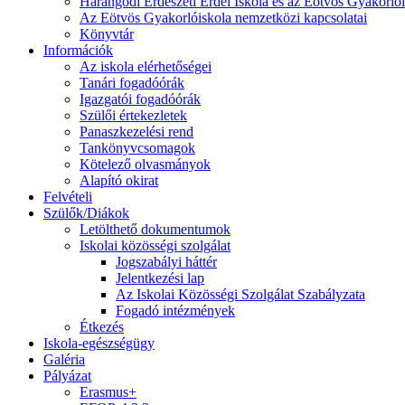
Harangodi Erdészeti Erdei Iskola és az Eötvös Gyakorlói
Az Eötvös Gyakorlóiskola nemzetközi kapcsolatai
Könyvtár
Információk
Az iskola elérhetőségei
Tanári fogadóórák
Igazgatói fogadóórák
Szülői értekezletek
Panaszkezelési rend
Tankönyvcsomagok
Kötelező olvasmányok
Alapító okirat
Felvételi
Szülők/Diákok
Letölthető dokumentumok
Iskolai közösségi szolgálat
Jogszabályi háttér
Jelentkezési lap
Az Iskolai Közösségi Szolgálat Szabályzata
Fogadó intézmények
Étkezés
Iskola-egészségügy
Galéria
Pályázat
Erasmus+