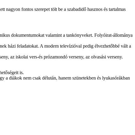
ett nagyon fontos szerepet tölt be a szabadidő hasznos és tartalmas
ronikus dokumentumokat valamint a tankönyveket. Folyóirat-állománya
k házi feladatokat. A modern televízióval pedig élvezhetőbbé vált a
ny, az iskolai vers-és prózamondó verseny, az olvasási verseny.
etőségeit is.
t. Így a diákok nem csak délután, hanem szünetekben és lyukasórákban