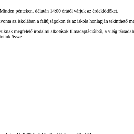
Minden pénteken, délután 14:00 órától várjuk az érdeklődőket.
vonta az iskolában a faliújságokon és az iskola honlapján tekinthető m
lyuknak megfelelő irodalmi alkotások filmadaptációiból, a világ társadal
tottuk össze.