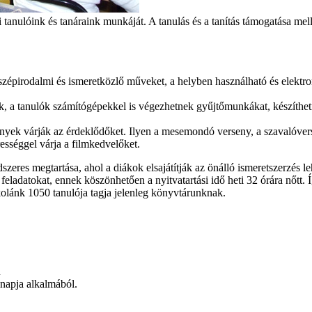
 tanulóink és tanáraink munkáját. A tanulás és a tanítás támogatása mell
 szépirodalmi és ismeretközlő műveket, a helyben használható és elekt
 a tanulók számítógépekkel is végezhetnek gyűjtőmunkákat, készíthetne
yek várják az érdeklődőket. Ilyen a mesemondó verseny, a szavalóverse
rességgel várja a filmkedvelőket.
eres megtartása, ahol a diákok elsajátítják az önálló ismeretszerzés leh
a feladatokat, ennek köszönhetően a nyitvatartási idő heti 32 órára nőt
iskolánk 1050 tanulója tagja jelenleg könyvtárunknak.
a
 napja alkalmából.