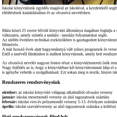
Iskolai könyvtárunk egyidős magával az iskolával, a kezdetektől segíti
eltöltésének kialakításában és az olvasóvá nevelésben.
Mára közel 25 ezerre bővült könyvtári állománya magában foglalja a
változatos, amely szintén a tanítási - tanulási folyamatokat segíti.
Az utóbbi években technikai eszközökben is gazdagodott könyvtárunk,
filmnézés.
A már hosszú évek alatt hagyománnyá vált színes programok és versen
Ettől a tanévtől filmklubot is indított könyvtárunk, amely heti rendsze
Az olvasóvá nevelés nagyon fontos része a könyvtárismereti órák rendsz
Nagy fejlődés az is, hogy a könyvtárban két könyvtárostanár látja el 
is igénybe vehetik a szolgáltatásait. Ezt sokan meg is teszik, hiszen 
Rendszeres rendezvényeink
október:
az iskolai könyvtári világnap alkalmából olvasási verseny
január:
iskolai mesemondó verseny az alsó tagozatosok számára
február:
iskolai vers-és prózamondó verseny 5-13. évfolyam számár
április:
iskolai szavalóverseny az alsó tagozatosok számára a költészt
Heti rendszerességgel: filmklub