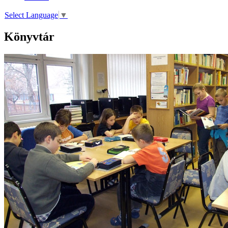
Select Language
▼
Könyvtár