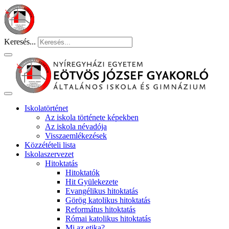
Keresés...
Iskolatörténet
Az iskola története képekben
Az iskola névadója
Visszaemlékezések
Közzétételi lista
Iskolaszervezet
Hitoktatás
Hitoktatók
Hit Gyülekezete
Evangélikus hitoktatás
Görög katolikus hitoktatás
Református hitoktatás
Római katolikus hitoktatás
Mi az etika?