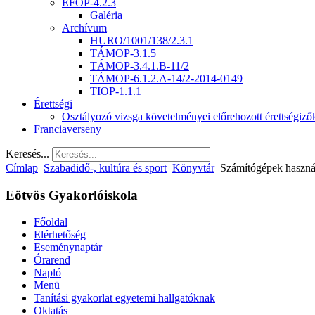
EFOP-4.2.3
Galéria
Archívum
HURO/1001/138/2.3.1
TÁMOP-3.1.5
TÁMOP-3.4.1.B-11/2
TÁMOP-6.1.2.A-14/2-2014-0149
TIOP-1.1.1
Érettségi
Osztályozó vizsga követelményei előrehozott érettségiz
Franciaverseny
Keresés...
Címlap
Szabadidő-, kultúra és sport
Könyvtár
Számítógépek haszná
Eötvös Gyakorlóiskola
Főoldal
Elérhetőség
Eseménynaptár
Órarend
Napló
Menü
Tanítási gyakorlat egyetemi hallgatóknak
Oktatás