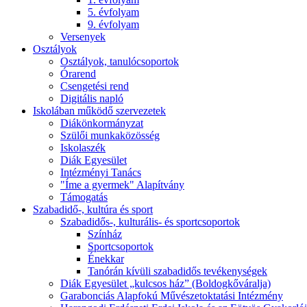
5. évfolyam
9. évfolyam
Versenyek
Osztályok
Osztályok, tanulócsoportok
Órarend
Csengetési rend
Digitális napló
Iskolában működő szervezetek
Diákönkormányzat
Szülői munkaközösség
Iskolaszék
Diák Egyesület
Intézményi Tanács
"Íme a gyermek" Alapítvány
Támogatás
Szabadidő-, kultúra és sport
Szabadidős-, kulturális- és sportcsoportok
Színház
Sportcsoportok
Énekkar
Tanórán kívüli szabadidős tevékenységek
Diák Egyesület „kulcsos ház” (Boldogkőváralja)
Garabonciás Alapfokú Művészetoktatási Intézmény