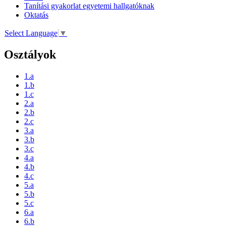
Tanítási gyakorlat egyetemi hallgatóknak
Oktatás
Select Language
▼
Osztályok
1.a
1.b
1.c
2.a
2.b
2.c
3.a
3.b
3.c
4.a
4.b
4.c
5.a
5.b
5.c
6.a
6.b