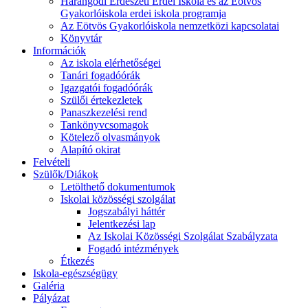
Harangodi Erdészeti Erdei Iskola és az Eötvös
Gyakorlóiskola erdei iskola programja
Az Eötvös Gyakorlóiskola nemzetközi kapcsolatai
Könyvtár
Információk
Az iskola elérhetőségei
Tanári fogadóórák
Igazgatói fogadóórák
Szülői értekezletek
Panaszkezelési rend
Tankönyvcsomagok
Kötelező olvasmányok
Alapító okirat
Felvételi
Szülők/Diákok
Letölthető dokumentumok
Iskolai közösségi szolgálat
Jogszabályi háttér
Jelentkezési lap
Az Iskolai Közösségi Szolgálat Szabályzata
Fogadó intézmények
Étkezés
Iskola-egészségügy
Galéria
Pályázat