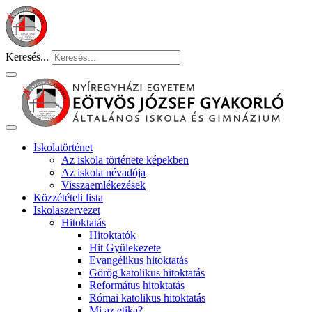
Keresés...
Iskolatörténet
Az iskola története képekben
Az iskola névadója
Visszaemlékezések
Közzétételi lista
Iskolaszervezet
Hitoktatás
Hitoktatók
Hit Gyülekezete
Evangélikus hitoktatás
Görög katolikus hitoktatás
Református hitoktatás
Római katolikus hitoktatás
Mi az etika?