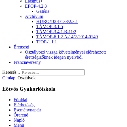
Erasmus+
EFOP-4.2.3
Galéria
Archívum
HURO/1001/138/2.3.1
TÁMOP-3.1.5
TÁMOP-3.4.1.B-11/2
TÁMOP-6.1.2.A-14/2-2014-0149
TIOP-1.1.1
Érettségi
Osztályozó vizsga követelményei előrehozott
érettségizőknek idegen nyelvből
Franciaverseny
Keresés...
Címlap
Osztályok
Eötvös Gyakorlóiskola
Főoldal
Elérhetőség
Eseménynaptár
Órarend
Napló
Menü