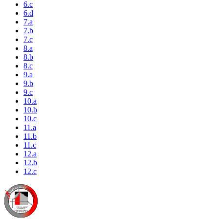
6.c
6.d
7.a
7.b
7.c
8.a
8.b
8.c
9.a
9.b
9.c
10.a
10.b
10.c
11.a
11.b
11.c
12.a
12.b
12.c