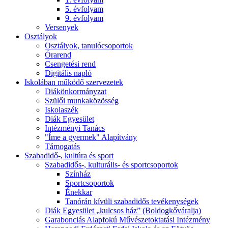
5. évfolyam
9. évfolyam
Versenyek
Osztályok
Osztályok, tanulócsoportok
Órarend
Csengetési rend
Digitális napló
Iskolában működő szervezetek
Diákönkormányzat
Szülői munkaközösség
Iskolaszék
Diák Egyesület
Intézményi Tanács
"Íme a gyermek" Alapítvány
Támogatás
Szabadidő-, kultúra és sport
Szabadidős-, kulturális- és sportcsoportok
Színház
Sportcsoportok
Énekkar
Tanórán kívüli szabadidős tevékenységek
Diák Egyesület „kulcsos ház” (Boldogkőváralja)
Garabonciás Alapfokú Művészetoktatási Intézmény