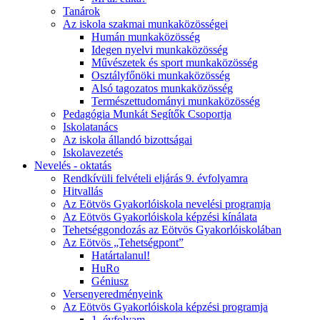
Tanárok
Az iskola szakmai munkaközösségei
Humán munkaközösség
Idegen nyelvi munkaközösség
Művészetek és sport munkaközösség
Osztályfőnöki munkaközösség
Alsó tagozatos munkaközösség
Természettudományi munkaközösség
Pedagógia Munkát Segítők Csoportja
Iskolatanács
Az iskola állandó bizottságai
Iskolavezetés
Nevelés - oktatás
Rendkívüli felvételi eljárás 9. évfolyamra
Hitvallás
Az Eötvös Gyakorlóiskola nevelési programja
Az Eötvös Gyakorlóiskola képzési kínálata
Tehetséggondozás az Eötvös Gyakorlóiskolában
Az Eötvös „Tehetségpont”
Határtalanul!
HuRo
Géniusz
Versenyeredményeink
Az Eötvös Gyakorlóiskola képzési programja
1. évfolyam