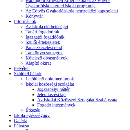
Harangodi Erdészeti Erdei Iskola és az Eötvös
Gyakorlóiskola erdei iskola programja
Az Eötvös Gyakorlóiskola nemzetközi kapcsolatai
Könyvtár
Információk
Az iskola elérhetőségei
Tanári fogadóórák
Igazgatói fogadóórák
Szülői értekezletek
Panaszkezelési rend
Tankönyvcsomagok
Kötelező olvasmányok
Alapító okirat
Felvételi
Szülők/Diákok
Letölthető dokumentumok
Iskolai közösségi szolgálat
Jogszabályi háttér
Jelentkezési lap
Az Iskolai Közösségi Szolgálat Szabályzata
Fogadó intézmények
Étkezés
Iskola-egészségügy
Galéria
Pályázat