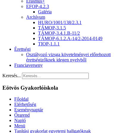
Erasmus+
EFOP-4.2.3
Galéria
Archívum
HURO/1001/138/2.3.1
TÁMOP-3.1.5
TÁMOP-3.4.1.B-11/2
TÁMOP-6.1.2.A-14/2-2014-0149
TIOP-1.1.1
Érettségi
Osztályozó vizsga követelményei előrehozott
érettségizőknek idegen nyelvből
Franciaverseny
Keresés...
Eötvös Gyakorlóiskola
Főoldal
Elérhetőség
Eseménynaptár
Órarend
Napló
Menü
Tanítási gyakorlat egyetemi hallgatóknak