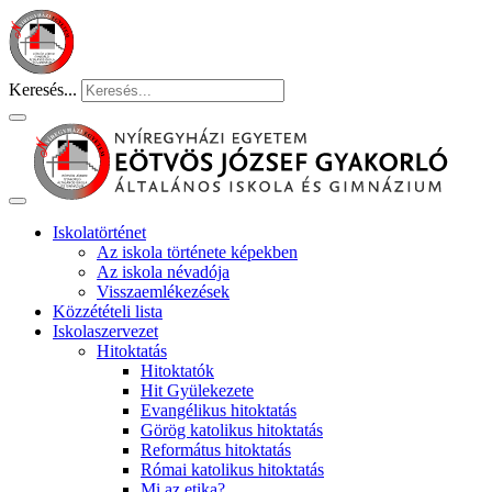
Keresés...
Iskolatörténet
Az iskola története képekben
Az iskola névadója
Visszaemlékezések
Közzétételi lista
Iskolaszervezet
Hitoktatás
Hitoktatók
Hit Gyülekezete
Evangélikus hitoktatás
Görög katolikus hitoktatás
Református hitoktatás
Római katolikus hitoktatás
Mi az etika?