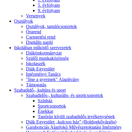
5. évfolyam
9. évfolyam
Versenyek
Osztályok
Osztályok, tanulócsoportok
Órarend
Csengetési rend
Digitális napló
Iskolában működő szervezetek
Diákönkormányzat
Szülői munkaközösség
Iskolaszék
Diák Egyesület
Intézményi Tanács
"Íme a gyermek" Alapítvány
Támogatás
Szabadidő-, kultúra és sport
Szabadidős-, kulturális- és sportcsoportok
Színház
Sportcsoportok
Énekkar
Tanórán kívüli szabadidős tevékenységek
Diák Egyesület „kulcsos ház” (Boldogkőváralja)
Garabonciás Alapfokú Művészetoktatási Intézmény