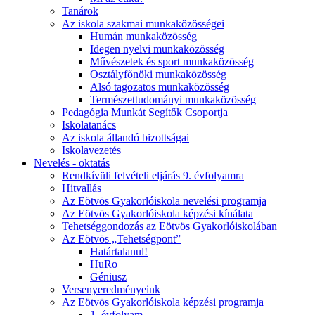
Tanárok
Az iskola szakmai munkaközösségei
Humán munkaközösség
Idegen nyelvi munkaközösség
Művészetek és sport munkaközösség
Osztályfőnöki munkaközösség
Alsó tagozatos munkaközösség
Természettudományi munkaközösség
Pedagógia Munkát Segítők Csoportja
Iskolatanács
Az iskola állandó bizottságai
Iskolavezetés
Nevelés - oktatás
Rendkívüli felvételi eljárás 9. évfolyamra
Hitvallás
Az Eötvös Gyakorlóiskola nevelési programja
Az Eötvös Gyakorlóiskola képzési kínálata
Tehetséggondozás az Eötvös Gyakorlóiskolában
Az Eötvös „Tehetségpont”
Határtalanul!
HuRo
Géniusz
Versenyeredményeink
Az Eötvös Gyakorlóiskola képzési programja
1. évfolyam