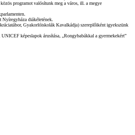
zös programot valósítunk meg a város, ill. a megye
kparlamenten.
t Nyíregyháza diákéletének.
kráciatábor, Gyakorlóiskolák Kavalkádja) szereplőiként igyekszünk
nyi UNICEF képeslapok árusítása, „Rongybabákkal a gyermekekért”