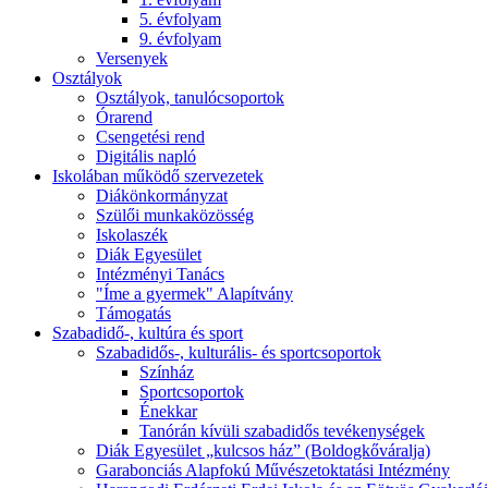
5. évfolyam
9. évfolyam
Versenyek
Osztályok
Osztályok, tanulócsoportok
Órarend
Csengetési rend
Digitális napló
Iskolában működő szervezetek
Diákönkormányzat
Szülői munkaközösség
Iskolaszék
Diák Egyesület
Intézményi Tanács
"Íme a gyermek" Alapítvány
Támogatás
Szabadidő-, kultúra és sport
Szabadidős-, kulturális- és sportcsoportok
Színház
Sportcsoportok
Énekkar
Tanórán kívüli szabadidős tevékenységek
Diák Egyesület „kulcsos ház” (Boldogkőváralja)
Garabonciás Alapfokú Művészetoktatási Intézmény