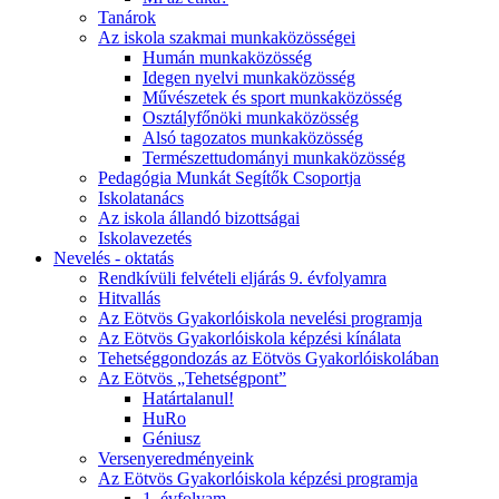
Tanárok
Az iskola szakmai munkaközösségei
Humán munkaközösség
Idegen nyelvi munkaközösség
Művészetek és sport munkaközösség
Osztályfőnöki munkaközösség
Alsó tagozatos munkaközösség
Természettudományi munkaközösség
Pedagógia Munkát Segítők Csoportja
Iskolatanács
Az iskola állandó bizottságai
Iskolavezetés
Nevelés - oktatás
Rendkívüli felvételi eljárás 9. évfolyamra
Hitvallás
Az Eötvös Gyakorlóiskola nevelési programja
Az Eötvös Gyakorlóiskola képzési kínálata
Tehetséggondozás az Eötvös Gyakorlóiskolában
Az Eötvös „Tehetségpont”
Határtalanul!
HuRo
Géniusz
Versenyeredményeink
Az Eötvös Gyakorlóiskola képzési programja
1. évfolyam