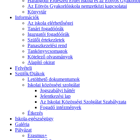
Harangodi Erdészeti Erdei Iskola és az Eötvös Gyakorlói
Az Eötvös Gyakorlóiskola nemzetközi kapcsolatai
Könyvtár
Információk
Az iskola elérhetőségei
Tanári fogadóórák
Igazgatói fogadóórák
Szülői értekezletek
Panaszkezelési rend
Tankönyvcsomagok
Kötelező olvasmányok
Alapító okirat
Felvételi
Szülők/Diákok
Letölthető dokumentumok
Iskolai közösségi szolgálat
Jogszabályi háttér
Jelentkezési lap
Az Iskolai Közösségi Szolgálat Szabályzata
Fogadó intézmények
Étkezés
Iskola-egészségügy
Galéria
Pályázat
Erasmus+