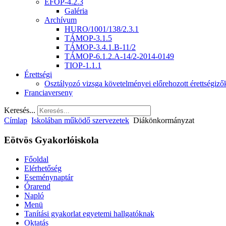
EFOP-4.2.3
Galéria
Archívum
HURO/1001/138/2.3.1
TÁMOP-3.1.5
TÁMOP-3.4.1.B-11/2
TÁMOP-6.1.2.A-14/2-2014-0149
TIOP-1.1.1
Érettségi
Osztályozó vizsga követelményei előrehozott érettségiz
Franciaverseny
Keresés...
Címlap
Iskolában működő szervezetek
Diákönkormányzat
Eötvös Gyakorlóiskola
Főoldal
Elérhetőség
Eseménynaptár
Órarend
Napló
Menü
Tanítási gyakorlat egyetemi hallgatóknak
Oktatás