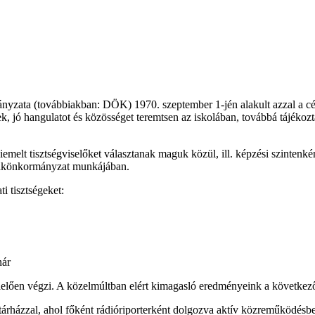
ata (továbbiakban: DÖK) 1970. szeptember 1-jén alakult azzal a célla
, jó hangulatot és közösséget teremtsen az iskolában, továbbá tájékozta
iemelt tisztségviselőket választanak maguk közül, ill. képzési szintenk
ákönkormányzat munkájában.
i tisztségeket:
nár
elően végzi. A közelmúltban elért kimagasló eredményeink a következ
rházzal, ahol főként rádióriporterként dolgozva aktív közreműködésb