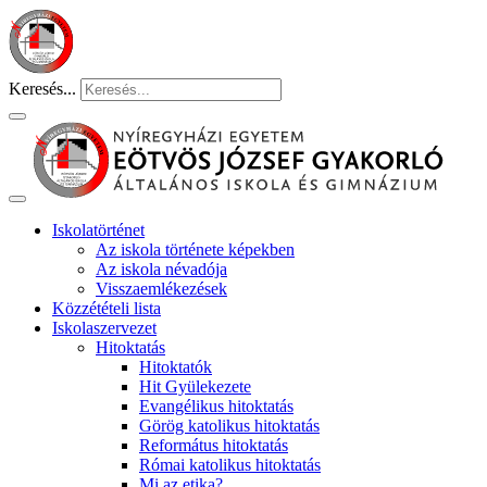
Keresés...
Iskolatörténet
Az iskola története képekben
Az iskola névadója
Visszaemlékezések
Közzétételi lista
Iskolaszervezet
Hitoktatás
Hitoktatók
Hit Gyülekezete
Evangélikus hitoktatás
Görög katolikus hitoktatás
Református hitoktatás
Római katolikus hitoktatás
Mi az etika?