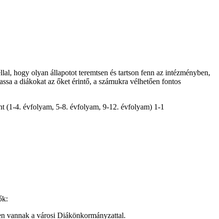
l, hogy olyan állapotot teremtsen és tartson fenn az intézményben,
ssa a diákokat az őket érintő, a számukra vélhetően fontos
ént (1-4. évfolyam, 5-8. évfolyam, 9-12. évfolyam) 1-1
ők:
en vannak a városi Diákönkormányzattal.