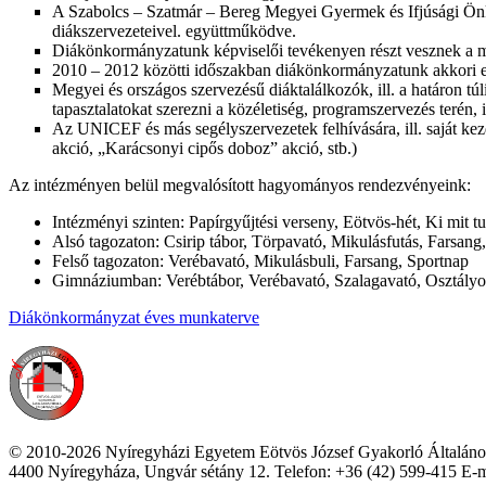
A Szabolcs – Szatmár – Bereg Megyei Gyermek és Ifjúsági Ön
diákszervezeteivel. együttműködve.
Diákönkormányzatunk képviselői tevékenyen részt vesznek a 
2010 – 2012 közötti időszakban diákönkormányzatunk akkori el
Megyei és országos szervezésű diáktalálkozók, ill. a határon
tapasztalatokat szerezni a közéletiség, programszervezés terén
Az UNICEF és más segélyszervezetek felhívására, ill. saját 
akció, „Karácsonyi cipős doboz” akció, stb.)
Az intézményen belül megvalósított hagyományos rendezvényeink:
Intézményi szinten: Papírgyűjtési verseny, Eötvös-hét, Ki mit
Alsó tagozaton: Csirip tábor, Törpavató, Mikulásfutás, Farsang
Felső tagozaton: Verébavató, Mikulásbuli, Farsang, Sportnap
Gimnáziumban: Verébtábor, Verébavató, Szalagavató, Osztályok
Diákönkormányzat éves munkaterve
© 2010-2026 Nyíregyházi Egyetem Eötvös József Gyakorló Általáno
4400 Nyíregyháza, Ungvár sétány 12. Telefon: +36 (42) 599-415 E-m