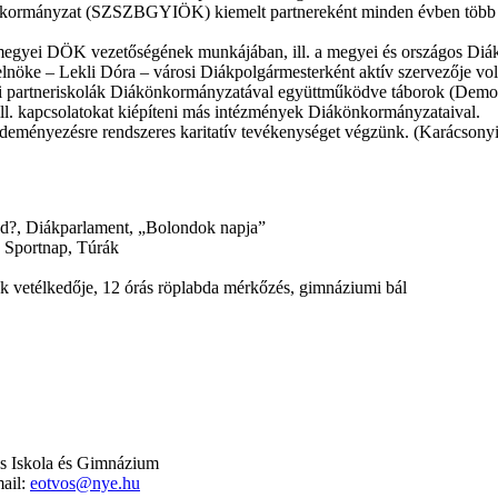
kormányzat (SZSZBGYIÖK) kiemelt partnereként minden évben több kö
megyei DÖK vezetőségének munkájában, ill. a megyei és országos Diá
nöke – Lekli Dóra – városi Diákpolgármesterként aktív szervezője vol
 túli partneriskolák Diákönkormányzatával együttműködve táborok (Demo
, ill. kapcsolatokat kiépíteni más intézmények Diákönkormányzataival.
kezdeményezésre rendszeres karitatív tevékenységet végzünk. (Karácso
 tud?, Diákparlament, „Bolondok napja”
, Sportnap, Túrák
 vetélkedője, 12 órás röplabda mérkőzés, gimnáziumi bál
s Iskola és Gimnázium
ail:
eotvos@nye.hu