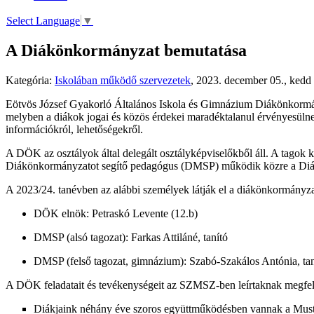
Select Language
▼
A Diákönkormányzat bemutatása
Kategória:
Iskolában működő szervezetek
,
2023. december 05., kedd
Eötvös József Gyakorló Általános Iskola és Gimnázium Diákönkormányz
melyben a diákok jogai és közös érdekei maradéktalanul érvényesülnek
információkról, lehetőségekről.
A DÖK az osztályok által delegált osztályképviselőkből áll. A tagok k
Diákönkormányzatot segítő pedagógus (DMSP) működik közre a Di
A 2023/24. tanévben az alábbi személyek látják el a diákönkormányzat
DÖK elnök: Petraskó Levente (12.b)
DMSP (alsó tagozat): Farkas Attiláné, tanító
DMSP (felső tagozat, gimnázium): Szabó-Szakálos Antónia, ta
A DÖK feladatait és tevékenységeit az SZMSZ-ben leírtaknak megfel
Diákjaink néhány éve szoros együttműködésben vannak a Mustá