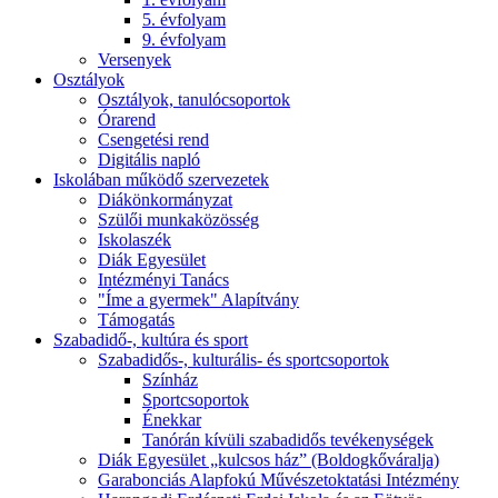
5. évfolyam
9. évfolyam
Versenyek
Osztályok
Osztályok, tanulócsoportok
Órarend
Csengetési rend
Digitális napló
Iskolában működő szervezetek
Diákönkormányzat
Szülői munkaközösség
Iskolaszék
Diák Egyesület
Intézményi Tanács
"Íme a gyermek" Alapítvány
Támogatás
Szabadidő-, kultúra és sport
Szabadidős-, kulturális- és sportcsoportok
Színház
Sportcsoportok
Énekkar
Tanórán kívüli szabadidős tevékenységek
Diák Egyesület „kulcsos ház” (Boldogkőváralja)
Garabonciás Alapfokú Művészetoktatási Intézmény