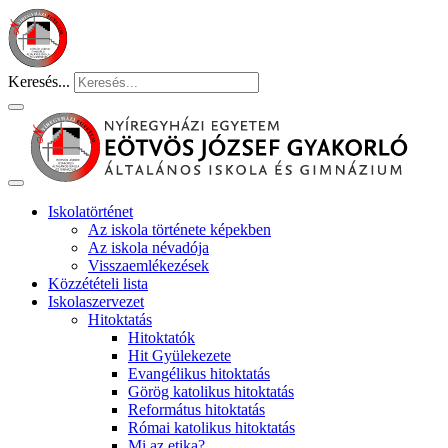
Keresés...
Iskolatörténet
Az iskola története képekben
Az iskola névadója
Visszaemlékezések
Közzétételi lista
Iskolaszervezet
Hitoktatás
Hitoktatók
Hit Gyülekezete
Evangélikus hitoktatás
Görög katolikus hitoktatás
Református hitoktatás
Római katolikus hitoktatás
Mi az etika?