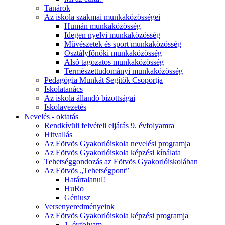
Tanárok
Az iskola szakmai munkaközösségei
Humán munkaközösség
Idegen nyelvi munkaközösség
Művészetek és sport munkaközösség
Osztályfőnöki munkaközösség
Alsó tagozatos munkaközösség
Természettudományi munkaközösség
Pedagógia Munkát Segítők Csoportja
Iskolatanács
Az iskola állandó bizottságai
Iskolavezetés
Nevelés - oktatás
Rendkívüli felvételi eljárás 9. évfolyamra
Hitvallás
Az Eötvös Gyakorlóiskola nevelési programja
Az Eötvös Gyakorlóiskola képzési kínálata
Tehetséggondozás az Eötvös Gyakorlóiskolában
Az Eötvös „Tehetségpont”
Határtalanul!
HuRo
Géniusz
Versenyeredményeink
Az Eötvös Gyakorlóiskola képzési programja
1. évfolyam