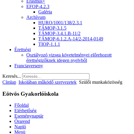
Erasmus+
EFOP-4.2.3
Galéria
Archívum
HURO/1001/138/2.3.1
TÁMOP-3.1.5
TÁMOP-3.4.1.B-11/2
TÁMOP-6.1.2.A-14/2-2014-0149
TIOP-1.1.1
Érettségi
Osztályozó vizsga követelményei előrehozott
érettségizőknek idegen nyelvből
Franciaverseny
Keresés...
Címlap
Iskolában működő szervezetek
Szülői munkaközösség
Eötvös Gyakorlóiskola
Főoldal
Elérhetőség
Eseménynaptár
Órarend
Napló
Menü