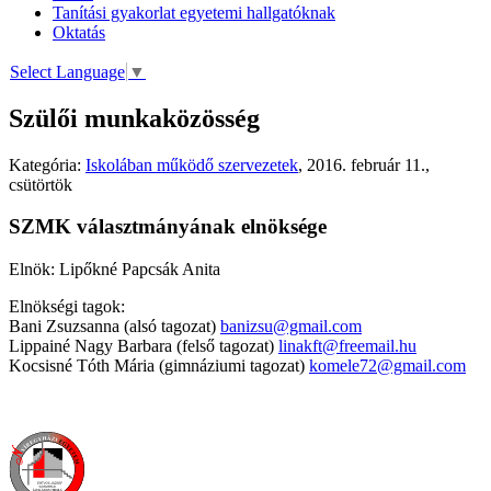
Tanítási gyakorlat egyetemi hallgatóknak
Oktatás
Select Language
▼
Szülői munkaközösség
Kategória:
Iskolában működő szervezetek
,
2016. február 11.,
csütörtök
SZMK választmányának elnöksége
Elnök: Lipőkné Papcsák Anita
Elnökségi tagok:
Bani Zsuzsanna (alsó tagozat)
banizsu@gmail.com
Lippainé Nagy Barbara (felső tagozat)
linakft@freemail.hu
Kocsisné Tóth Mária (gimnáziumi tagozat)
komele72@gmail.com