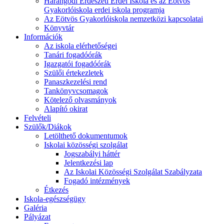
Harangodi Erdészeti Erdei Iskola és az Eötvös
Gyakorlóiskola erdei iskola programja
Az Eötvös Gyakorlóiskola nemzetközi kapcsolatai
Könyvtár
Információk
Az iskola elérhetőségei
Tanári fogadóórák
Igazgatói fogadóórák
Szülői értekezletek
Panaszkezelési rend
Tankönyvcsomagok
Kötelező olvasmányok
Alapító okirat
Felvételi
Szülők/Diákok
Letölthető dokumentumok
Iskolai közösségi szolgálat
Jogszabályi háttér
Jelentkezési lap
Az Iskolai Közösségi Szolgálat Szabályzata
Fogadó intézmények
Étkezés
Iskola-egészségügy
Galéria
Pályázat