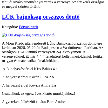
tanulói kiváló eredménnyel zárták a versenyt. Az értékelés országos
és megyei szinten történt.
LÜK-bajnokság országos döntő
Kategória:
Eötvös hírek
A Móra Kiadó által rendezett LÜK-Bajnokság országos döntőjére
került sor 2026. 05.29-én Budapesten a Vasúttörténeti Parkban. Az
országból 15-15 tanuló versenyzett 2-4. évfolyamon. A
versenyzőknek itt már 4-4-4 feladatsort kellett megoldaniuk logika,
magyar és matematika témakörökben.
🥉 3. helyezést ért el Kiss Balázs 4.a
7. helyezést ért el Kocán Luca 2.b
7. helyezést ért el Kovics Amira 3.a
Gratulálunk az egész éves kitartó munkájukhoz!
A gyerekek felkészítő tanára: Bere Andrea