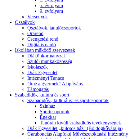
5. évfolyam
9. évfolyam
Versenyek
Osztályok
Osztályok, tanulócsoportok
Órarend
Csengetési rend
Digitális napló
Iskolában működő szervezetek
Diákönkormányzat
Szülői munkaközösség
Iskolaszék
Diák Egyesület
Intézményi Tanács
"Íme a gyermek" Alapítvány
Támogatás
Szabadidő-, kultúra és sport
Szabadidős-, kulturális- és sportcsoportok
Színház
Sportcsoportok
Énekkar
Tanórán kívüli szabadidős tevékenységek
Diák Egyesület „kulcsos ház” (Boldogkőváralja)
Garabonciás Alapfokú Művészetoktatási Intézmény