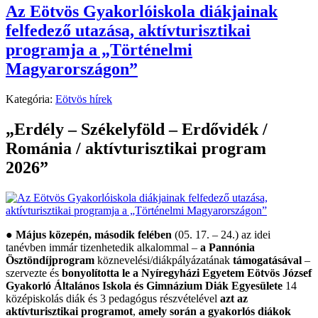
Az Eötvös Gyakorlóiskola diákjainak
felfedező utazása, aktívturisztikai
programja a „Történelmi
Magyarországon”
Kategória:
Eötvös hírek
„Erdély – Székelyföld – Erdővidék /
Románia / aktívturisztikai program
2026”
● Május közepén, második felében
(05. 17. – 24.) az idei
tanévben immár tizenhetedik alkalommal –
a Pannónia
Ösztöndíjprogram
köznevelési/diákpályázatának
támogatásával
–
szervezte és
bonyolította le a Nyíregyházi Egyetem Eötvös József
Gyakorló Általános Iskola és Gimnázium Diák Egyesülete
14
középiskolás diák és 3 pedagógus részvételével
azt az
aktívturisztikai programot
,
amely során
a gyakorlós diákok