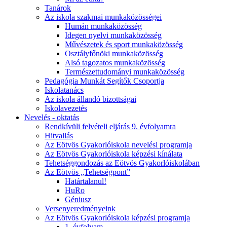
Tanárok
Az iskola szakmai munkaközösségei
Humán munkaközösség
Idegen nyelvi munkaközösség
Művészetek és sport munkaközösség
Osztályfőnöki munkaközösség
Alsó tagozatos munkaközösség
Természettudományi munkaközösség
Pedagógia Munkát Segítők Csoportja
Iskolatanács
Az iskola állandó bizottságai
Iskolavezetés
Nevelés - oktatás
Rendkívüli felvételi eljárás 9. évfolyamra
Hitvallás
Az Eötvös Gyakorlóiskola nevelési programja
Az Eötvös Gyakorlóiskola képzési kínálata
Tehetséggondozás az Eötvös Gyakorlóiskolában
Az Eötvös „Tehetségpont”
Határtalanul!
HuRo
Géniusz
Versenyeredményeink
Az Eötvös Gyakorlóiskola képzési programja
1. évfolyam