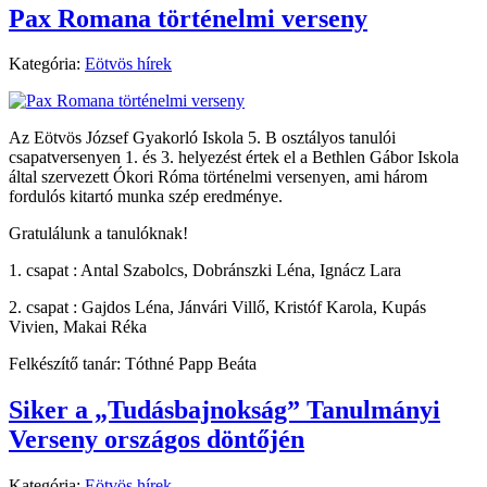
Pax Romana történelmi verseny
Kategória:
Eötvös hírek
Az Eötvös József Gyakorló Iskola 5. B osztályos tanulói
csapatversenyen 1. és 3. helyezést értek el a Bethlen Gábor Iskola
által szervezett Ókori Róma történelmi versenyen, ami három
fordulós kitartó munka szép eredménye.
Gratulálunk a tanulóknak!
1. csapat : Antal Szabolcs, Dobránszki Léna, Ignácz Lara
2. csapat : Gajdos Léna, Jánvári Villő, Kristóf Karola, Kupás
Vivien, Makai Réka
Felkészítő tanár: Tóthné Papp Beáta
Siker a „Tudásbajnokság” Tanulmányi
Verseny országos döntőjén
Kategória:
Eötvös hírek