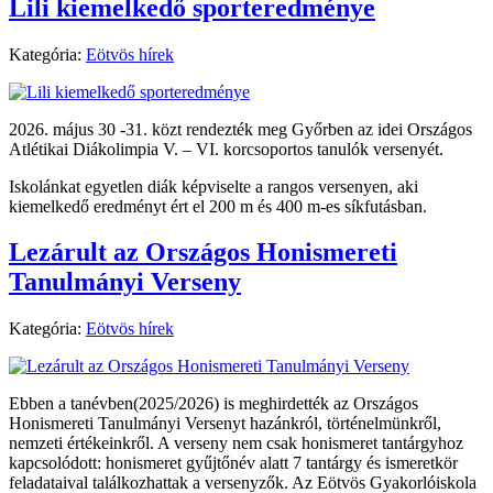
Lili kiemelkedő sporteredménye
Kategória:
Eötvös hírek
2026. május 30 -31. közt rendezték meg Győrben az idei Országos
Atlétikai Diákolimpia V. – VI. korcsoportos tanulók versenyét.
Iskolánkat egyetlen diák képviselte a rangos versenyen, aki
kiemelkedő eredményt ért el 200 m és 400 m-es síkfutásban.
Lezárult az Országos Honismereti
Tanulmányi Verseny
Kategória:
Eötvös hírek
Ebben a tanévben(2025/2026) is meghirdették az Országos
Honismereti Tanulmányi Versenyt hazánkról, történelmünkről,
nemzeti értékeinkről. A verseny nem csak honismeret tantárgyhoz
kapcsolódott: honismeret gyűjtőnév alatt 7 tantárgy és ismeretkör
feladataival találkozhattak a versenyzők. Az Eötvös Gyakorlóiskola