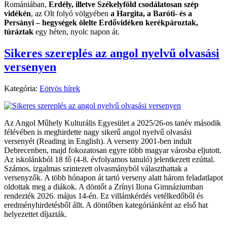
Romániában,
Erdély, illetve Székelyföld csodálatosan szép
vidékén
, az Olt folyó völgyében
a Hargita, a Baróti- és a
Persányi – hegységek ölelte Erdővidéken kerékpároztak,
túráztak
egy héten, nyolc napon át.
Sikeres szereplés az angol nyelvű olvasási
versenyen
Kategória:
Eötvös hírek
Az Angol Műhely Kulturális Egyesület a 2025/26-os tanév második
félévében is meghirdette nagy sikerű angol nyelvű olvasási
versenyét (Reading in English). A verseny 2001-ben indult
Debrecenben, majd fokozatosan egyre több magyar városba eljutott.
Az iskolánkból 18 fő (4-8. évfolyamos tanuló) jelentkezett ezúttal.
Számos, izgalmas szintezett olvasmányból választhattak a
versenyzők. A több hónapon át tartó verseny alatt három feladatlapot
oldottak meg a diákok. A döntőt a Zrínyi Ilona Gimnáziumban
rendezték 2026. május 14-én. Ez villámkérdés vetélkedőből és
eredményhirdetésből állt. A döntőben kategóriánként az első hat
helyezettet díjazták.