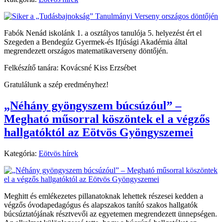
Fabók Nenád iskolánk 1. a osztályos tanulója 5. helyezést ért el
Szegeden a Bendegúz Gyermek-és Ifjúsági Akadémia által
megrendezett országos matematikaverseny döntőjén.
Felkészítő tanára: Kovácsné Kiss Erzsébet
Gratulálunk a szép eredményhez!
„Néhány gyöngyszem búcsúzóul” –
Megható műsorral köszöntek el a végzős
hallgatóktól az Eötvös Gyöngyszemei
Kategória:
Eötvös hírek
Meghitt és emlékezetes pillanatoknak lehettek részesei kedden a
végzős óvodapedagógus és alapszakos tanító szakos hallgatók
búcsúztatójának résztvevői az egyetemen megrendezett ünnepségen.