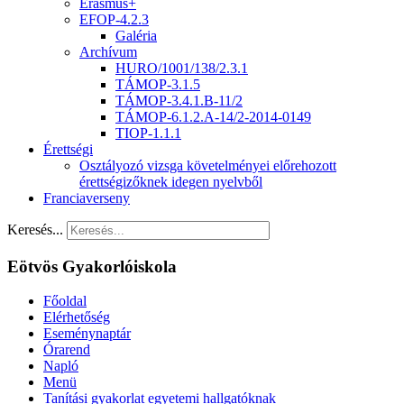
Erasmus+
EFOP-4.2.3
Galéria
Archívum
HURO/1001/138/2.3.1
TÁMOP-3.1.5
TÁMOP-3.4.1.B-11/2
TÁMOP-6.1.2.A-14/2-2014-0149
TIOP-1.1.1
Érettségi
Osztályozó vizsga követelményei előrehozott
érettségizőknek idegen nyelvből
Franciaverseny
Keresés...
Eötvös Gyakorlóiskola
Főoldal
Elérhetőség
Eseménynaptár
Órarend
Napló
Menü
Tanítási gyakorlat egyetemi hallgatóknak