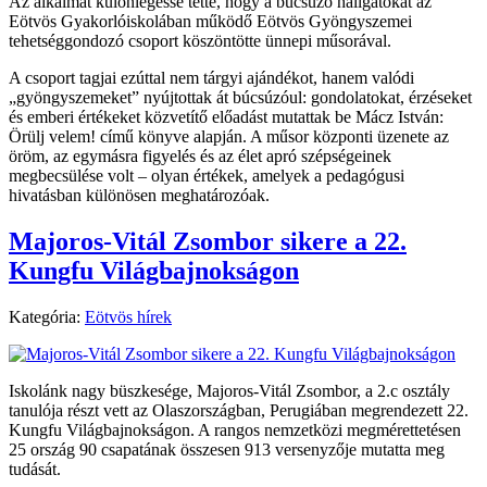
Az alkalmat különlegessé tette, hogy a búcsúzó hallgatókat az
Eötvös Gyakorlóiskolában működő Eötvös Gyöngyszemei
tehetséggondozó csoport köszöntötte ünnepi műsorával.
A csoport tagjai ezúttal nem tárgyi ajándékot, hanem valódi
„gyöngyszemeket” nyújtottak át búcsúzóul: gondolatokat, érzéseket
és emberi értékeket közvetítő előadást mutattak be Mácz István:
Örülj velem! című könyve alapján. A műsor központi üzenete az
öröm, az egymásra figyelés és az élet apró szépségeinek
megbecsülése volt – olyan értékek, amelyek a pedagógusi
hivatásban különösen meghatározóak.
Majoros-Vitál Zsombor sikere a 22.
Kungfu Világbajnokságon
Kategória:
Eötvös hírek
Iskolánk nagy büszkesége, Majoros-Vitál Zsombor, a 2.c osztály
tanulója részt vett az Olaszországban, Perugiában megrendezett 22.
Kungfu Világbajnokságon. A rangos nemzetközi megmérettetésen
25 ország 90 csapatának összesen 913 versenyzője mutatta meg
tudását.