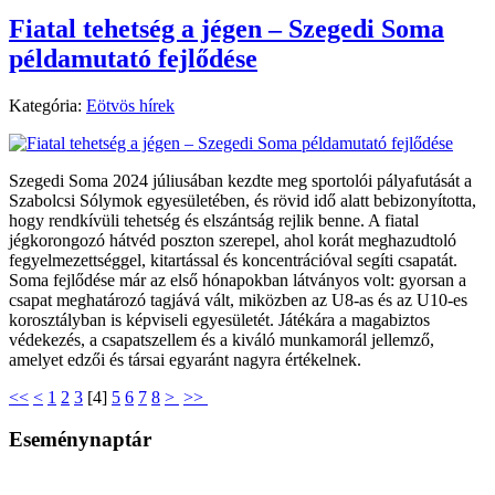
Fiatal tehetség a jégen – Szegedi Soma
példamutató fejlődése
Kategória:
Eötvös hírek
Szegedi Soma 2024 júliusában kezdte meg sportolói pályafutását a
Szabolcsi Sólymok egyesületében, és rövid idő alatt bebizonyította,
hogy rendkívüli tehetség és elszántság rejlik benne. A fiatal
jégkorongozó hátvéd poszton szerepel, ahol korát meghazudtoló
fegyelmezettséggel, kitartással és koncentrációval segíti csapatát.
Soma fejlődése már az első hónapokban látványos volt: gyorsan a
csapat meghatározó tagjává vált, miközben az U8-as és az U10-es
korosztályban is képviseli egyesületét. Játékára a magabiztos
védekezés, a csapatszellem és a kiváló munkamorál jellemző,
amelyet edzői és társai egyaránt nagyra értékelnek.
<<
<
1
2
3
[
4
]
5
6
7
8
>
>>
Eseménynaptár