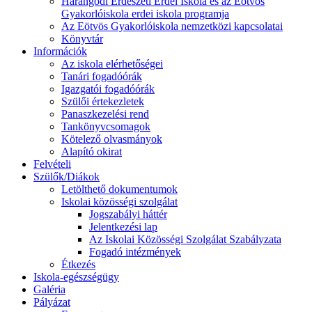
Harangodi Erdészeti Erdei Iskola és az Eötvös
Gyakorlóiskola erdei iskola programja
Az Eötvös Gyakorlóiskola nemzetközi kapcsolatai
Könyvtár
Információk
Az iskola elérhetőségei
Tanári fogadóórák
Igazgatói fogadóórák
Szülői értekezletek
Panaszkezelési rend
Tankönyvcsomagok
Kötelező olvasmányok
Alapító okirat
Felvételi
Szülők/Diákok
Letölthető dokumentumok
Iskolai közösségi szolgálat
Jogszabályi háttér
Jelentkezési lap
Az Iskolai Közösségi Szolgálat Szabályzata
Fogadó intézmények
Étkezés
Iskola-egészségügy
Galéria
Pályázat