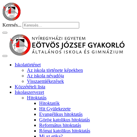
Keresés...
Iskolatörténet
Az iskola története képekben
Az iskola névadója
Visszaemlékezések
Közzétételi lista
Iskolaszervezet
Hitoktatás
Hitoktatók
Hit Gyülekezete
Evangélikus hitoktatás
Görög katolikus hitoktatás
Református hitoktatás
Római katolikus hitoktatás
Mi az etika?