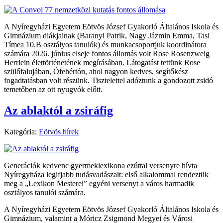
A Nyíregyházi Egyetem Eötvös József Gyakorló Általános Iskola és
Gimnázium diákjainak (Baranyi Patrik, Nagy Jázmin Emma, Tasi
Tímea 10.B osztályos tanulók) és munkacsoportjuk koordinátora
számára 2026. június elseje fontos állomás volt Rose Rosenzweig
Herrlein élettörténetének megírásában. Látogatást tettünk Rose
szülőfalujában, Ófehértón, ahol nagyon kedves, segítőkész
fogadtatásban volt részünk. Tisztelettel adóztunk a gondozott zsidó
temetőben az ott nyugvók előtt.
Az ablaktól a zsiráfig
Kategória:
Eötvös hírek
Generációk kedvenc gyermeklexikona ezúttal versenyre hívta
Nyíregyháza legifjabb tudásvadászait: első alkalommal rendeztük
meg a „Lexikon Mesterei” egyéni versenyt a város harmadik
osztályos tanulói számára.
A Nyíregyházi Egyetem Eötvös József Gyakorló Általános Iskola és
Gimnázium, valamint a Móricz Zsigmond Megyei és Városi