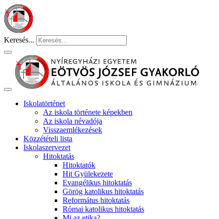
Keresés...
Iskolatörténet
Az iskola története képekben
Az iskola névadója
Visszaemlékezések
Közzétételi lista
Iskolaszervezet
Hitoktatás
Hitoktatók
Hit Gyülekezete
Evangélikus hitoktatás
Görög katolikus hitoktatás
Református hitoktatás
Római katolikus hitoktatás
Mi az etika?