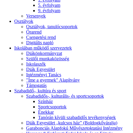
5. évfolyam
9. évfolyam
Versenyek
Osztályok
Osztályok, tanulócsoportok
Órarend
Csengetési rend
Digitális napló
Iskolában működő szervezetek
Diákönkormányzat
Szülői munkaközösség
Iskolaszék
Diák Egyesület
Intézményi Tanács
"Íme a gyermek" Alapítvány
Támogatás
Szabadidő-, kultúra és sport
Szabadidős-, kulturális- és sportcsoportok
Színház
Sportcsoportok
Énekkar
Tanórán kívüli szabadidős tevékenységek
Diák Egyesület „kulcsos ház” (Boldogkőváralja)
Garabonciás Alapfokú Művészetoktatási Intézmény