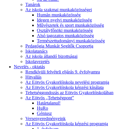
Tanárok
Az iskola szakmai munkaközösségei
Humán munkaközösség
Idegen nyelvi munkaközösség
Művészetek és sport munkaközösség
Osztályfőnöki munkaközösség
Alsó tagozatos munkaközösség
Természettudományi munkaközösség
Pedagógia Munkát Segítők Csoportja
Iskolatanács
Az iskola állandó bizottságai
Iskolavezetés
Nevelés - oktatás
Rendkívüli felvételi eljárás 9. évfolyamra
Hitvallás
Az Eötvös Gyakorlóiskola nevelési programja
Az Eötvös Gyakorlóiskola képzési kínálata
Tehetséggondozás az Eötvös Gyakorlóiskolában
Az Eötvös „Tehetségpont”
Határtalanul!
HuRo
Géniusz
Versenyeredményeink
Az Eötvös Gyakorlóiskola képzési programja
1. évfolyam