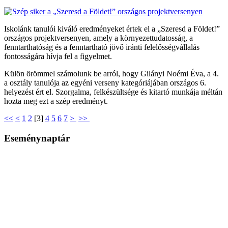
Iskolánk tanulói kiváló eredményeket értek el a „Szeresd a Földet!”
országos projektversenyen, amely a környezettudatosság, a
fenntarthatóság és a fenntartható jövő iránti felelősségvállalás
fontosságára hívja fel a figyelmet.
Külön örömmel számolunk be arról, hogy Gilányi Noémi Éva, a 4.
a osztály tanulója az egyéni verseny kategóriájában országos 6.
helyezést ért el. Szorgalma, felkészültsége és kitartó munkája méltán
hozta meg ezt a szép eredményt.
<<
<
1
2
[
3
]
4
5
6
7
>
>>
Eseménynaptár