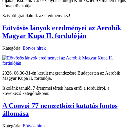
díjakat, iskolánk 7.b osztályos tanulója Kun Eszter Szófia lett május
hónap díjazottja.
Szívből gratulálunk az eredményhez!
Eötvösös lányok eredményei az Aerobik
Magyar Kupa II. fordulóján
Kategória:
Eötvös hírek
2026. 06.30-31-én került megrendezésre Budapesten az Aerobik
Magyar Kupa II. fordulója.
Iskolánk tanulói 7 éremmel tértek haza erről a fordulóról, a
következő kategóriákban:
A Convoi 77 nemzetközi kutatás fontos
állomása
Kategória:
Eötvös hírek