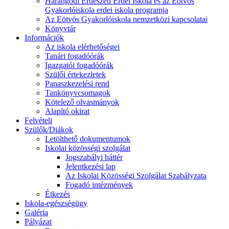
Harangodi Erdészeti Erdei Iskola és az Eötvös
Gyakorlóiskola erdei iskola programja
Az Eötvös Gyakorlóiskola nemzetközi kapcsolatai
Könyvtár
Információk
Az iskola elérhetőségei
Tanári fogadóórák
Igazgatói fogadóórák
Szülői értekezletek
Panaszkezelési rend
Tankönyvcsomagok
Kötelező olvasmányok
Alapító okirat
Felvételi
Szülők/Diákok
Letölthető dokumentumok
Iskolai közösségi szolgálat
Jogszabályi háttér
Jelentkezési lap
Az Iskolai Közösségi Szolgálat Szabályzata
Fogadó intézmények
Étkezés
Iskola-egészségügy
Galéria
Pályázat