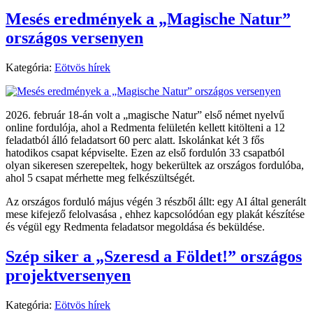
Mesés eredmények a „Magische Natur”
országos versenyen
Kategória:
Eötvös hírek
2026. február 18-án volt a „magische Natur” első német nyelvű
online fordulója, ahol a Redmenta felületén kellett kitölteni a 12
feladatból álló feladatsort 60 perc alatt. Iskolánkat két 3 fős
hatodikos csapat képviselte. Ezen az első fordulón 33 csapatból
olyan sikeresen szerepeltek, hogy bekerültek az országos fordulóba,
ahol 5 csapat mérhette meg felkészültségét.
Az országos forduló május végén 3 részből állt: egy AI által generált
mese kifejező felolvasása , ehhez kapcsolódóan egy plakát készítése
és végül egy Redmenta feladatsor megoldása és beküldése.
Szép siker a „Szeresd a Földet!” országos
projektversenyen
Kategória:
Eötvös hírek