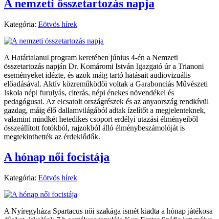
A nemzeti összetartozás napja
Kategória:
Eötvös hírek
A Határtalanul program keretében június 4-én a Nemzeti
összetartozás napján Dr. Komáromi István Igazgató úr a Trianoni
eseményeket idézte, és azok máig tartó hatásait audiovizuális
előadásával. Aktív közreműködői voltak a Garabonciás Művészeti
Iskola népi furulyás, citerás, népi énekes növendékei és
pedagógusai. Az elcsatolt országrészek és az anyaország rendkívül
gazdag, máig élő dallamvilágából adtak ízelítőt a megjelenteknek,
valamint mindkét hetedikes csoport erdélyi utazási élményeiből
összeállított fotókból, rajzokból álló élménybeszámolóját is
megtekinthették az érdeklődők.
A hónap női focistája
Kategória:
Eötvös hírek
A Nyíregyháza Spartacus női szakága ismét kiadta a hónap játékosa