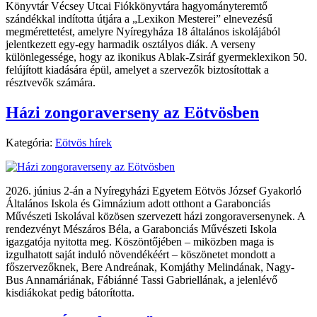
Könyvtár Vécsey Utcai Fiókkönyvtára hagyományteremtő
szándékkal indította útjára a „Lexikon Mesterei” elnevezésű
megmérettetést, amelyre Nyíregyháza 18 általános iskolájából
jelentkezett egy-egy harmadik osztályos diák. A verseny
különlegessége, hogy az ikonikus Ablak-Zsiráf gyermeklexikon 50.
felújított kiadására épül, amelyet a szervezők biztosítottak a
résztvevők számára.
Házi zongoraverseny az Eötvösben
Kategória:
Eötvös hírek
2026. június 2-án a Nyíregyházi Egyetem Eötvös József Gyakorló
Általános Iskola és Gimnázium adott otthont a Garabonciás
Művészeti Iskolával közösen szervezett házi zongoraversenynek. A
rendezvényt Mészáros Béla, a Garabonciás Művészeti Iskola
igazgatója nyitotta meg. Köszöntőjében – miközben maga is
izgulhatott saját induló növendékéért – köszönetet mondott a
főszervezőknek, Bere Andreának, Komjáthy Melindának, Nagy-
Bus Annamáriának, Fábiánné Tassi Gabriellának, a jelenlévő
kisdiákokat pedig bátorította.