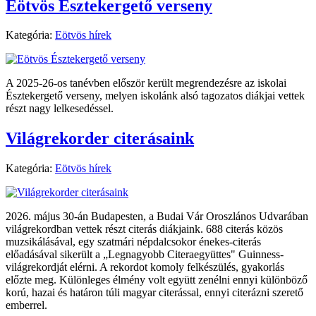
Eötvös Észtekergető verseny
Kategória:
Eötvös hírek
A 2025-26-os tanévben először került megrendezésre az iskolai
Észtekergető verseny, melyen iskolánk alsó tagozatos diákjai vettek
részt nagy lelkesedéssel.
Világrekorder citerásaink
Kategória:
Eötvös hírek
2026. május 30-án Budapesten, a Budai Vár Oroszlános Udvarában
világrekordban vettek részt citerás diákjaink. 688 citerás közös
muzsikálásával, egy szatmári népdalcsokor énekes-citerás
előadásával sikerült a „Legnagyobb Citeraegyüttes" Guinness-
világrekordját elérni. A rekordot komoly felkészülés, gyakorlás
előzte meg. Különleges élmény volt együtt zenélni ennyi különböző
korú, hazai és határon túli magyar citerással, ennyi citerázni szerető
emberrel.