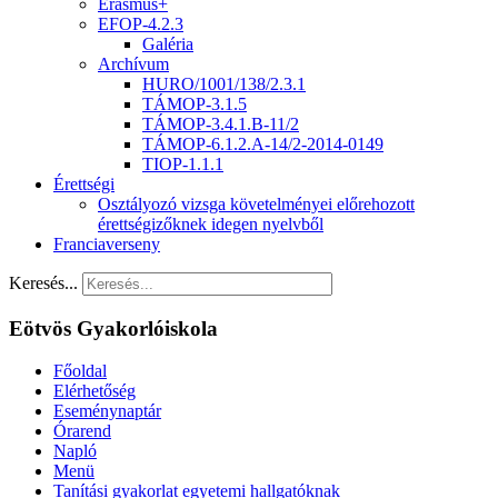
Erasmus+
EFOP-4.2.3
Galéria
Archívum
HURO/1001/138/2.3.1
TÁMOP-3.1.5
TÁMOP-3.4.1.B-11/2
TÁMOP-6.1.2.A-14/2-2014-0149
TIOP-1.1.1
Érettségi
Osztályozó vizsga követelményei előrehozott
érettségizőknek idegen nyelvből
Franciaverseny
Keresés...
Eötvös Gyakorlóiskola
Főoldal
Elérhetőség
Eseménynaptár
Órarend
Napló
Menü
Tanítási gyakorlat egyetemi hallgatóknak