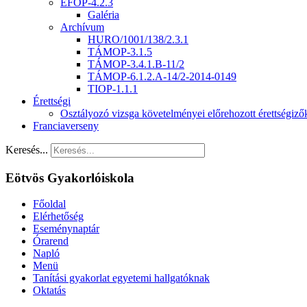
EFOP-4.2.3
Galéria
Archívum
HURO/1001/138/2.3.1
TÁMOP-3.1.5
TÁMOP-3.4.1.B-11/2
TÁMOP-6.1.2.A-14/2-2014-0149
TIOP-1.1.1
Érettségi
Osztályozó vizsga követelményei előrehozott érettségiz
Franciaverseny
Keresés...
Eötvös Gyakorlóiskola
Főoldal
Elérhetőség
Eseménynaptár
Órarend
Napló
Menü
Tanítási gyakorlat egyetemi hallgatóknak
Oktatás