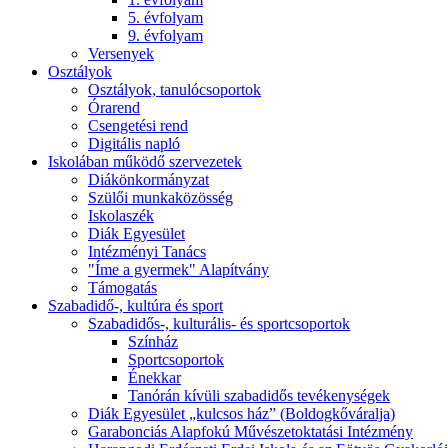
5. évfolyam
9. évfolyam
Versenyek
Osztályok
Osztályok, tanulócsoportok
Órarend
Csengetési rend
Digitális napló
Iskolában működő szervezetek
Diákönkormányzat
Szülői munkaközösség
Iskolaszék
Diák Egyesület
Intézményi Tanács
"Íme a gyermek" Alapítvány
Támogatás
Szabadidő-, kultúra és sport
Szabadidős-, kulturális- és sportcsoportok
Színház
Sportcsoportok
Énekkar
Tanórán kívüli szabadidős tevékenységek
Diák Egyesület „kulcsos ház” (Boldogkőváralja)
Garabonciás Alapfokú Művészetoktatási Intézmény