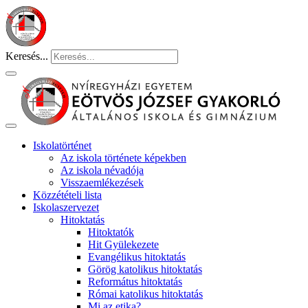
Keresés...
Iskolatörténet
Az iskola története képekben
Az iskola névadója
Visszaemlékezések
Közzétételi lista
Iskolaszervezet
Hitoktatás
Hitoktatók
Hit Gyülekezete
Evangélikus hitoktatás
Görög katolikus hitoktatás
Református hitoktatás
Római katolikus hitoktatás
Mi az etika?