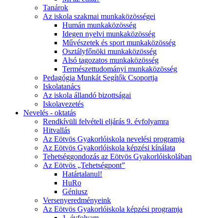
Tanárok
Az iskola szakmai munkaközösségei
Humán munkaközösség
Idegen nyelvi munkaközösség
Művészetek és sport munkaközösség
Osztályfőnöki munkaközösség
Alsó tagozatos munkaközösség
Természettudományi munkaközösség
Pedagógia Munkát Segítők Csoportja
Iskolatanács
Az iskola állandó bizottságai
Iskolavezetés
Nevelés - oktatás
Rendkívüli felvételi eljárás 9. évfolyamra
Hitvallás
Az Eötvös Gyakorlóiskola nevelési programja
Az Eötvös Gyakorlóiskola képzési kínálata
Tehetséggondozás az Eötvös Gyakorlóiskolában
Az Eötvös „Tehetségpont”
Határtalanul!
HuRo
Géniusz
Versenyeredményeink
Az Eötvös Gyakorlóiskola képzési programja
1. évfolyam