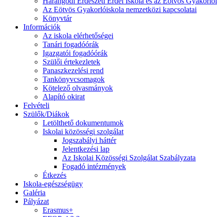
Harangodi Erdészeti Erdei Iskola és az Eötvös Gyakorlói
Az Eötvös Gyakorlóiskola nemzetközi kapcsolatai
Könyvtár
Információk
Az iskola elérhetőségei
Tanári fogadóórák
Igazgatói fogadóórák
Szülői értekezletek
Panaszkezelési rend
Tankönyvcsomagok
Kötelező olvasmányok
Alapító okirat
Felvételi
Szülők/Diákok
Letölthető dokumentumok
Iskolai közösségi szolgálat
Jogszabályi háttér
Jelentkezési lap
Az Iskolai Közösségi Szolgálat Szabályzata
Fogadó intézmények
Étkezés
Iskola-egészségügy
Galéria
Pályázat
Erasmus+