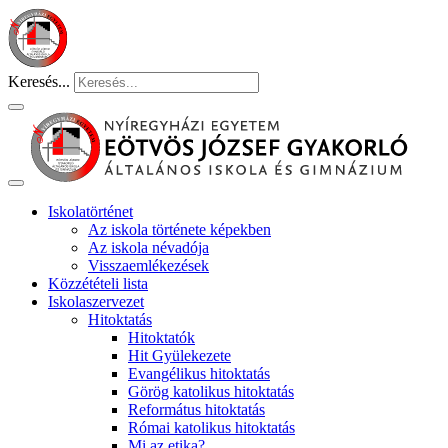
Keresés...
Iskolatörténet
Az iskola története képekben
Az iskola névadója
Visszaemlékezések
Közzétételi lista
Iskolaszervezet
Hitoktatás
Hitoktatók
Hit Gyülekezete
Evangélikus hitoktatás
Görög katolikus hitoktatás
Református hitoktatás
Római katolikus hitoktatás
Mi az etika?