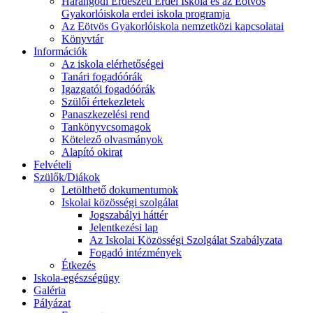
Harangodi Erdészeti Erdei Iskola és az Eötvös
Gyakorlóiskola erdei iskola programja
Az Eötvös Gyakorlóiskola nemzetközi kapcsolatai
Könyvtár
Információk
Az iskola elérhetőségei
Tanári fogadóórák
Igazgatói fogadóórák
Szülői értekezletek
Panaszkezelési rend
Tankönyvcsomagok
Kötelező olvasmányok
Alapító okirat
Felvételi
Szülők/Diákok
Letölthető dokumentumok
Iskolai közösségi szolgálat
Jogszabályi háttér
Jelentkezési lap
Az Iskolai Közösségi Szolgálat Szabályzata
Fogadó intézmények
Étkezés
Iskola-egészségügy
Galéria
Pályázat