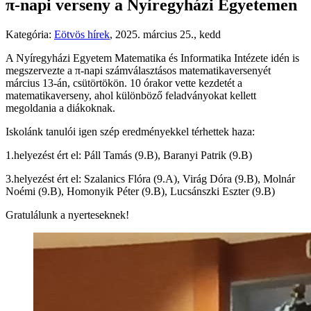
π-napi verseny a Nyíregyházi Egyetemen
Kategória:
Eötvös hírek
,
2025. március 25., kedd
A Nyíregyházi Egyetem Matematika és Informatika Intézete idén is
megszervezte a π-napi számválasztásos matematikaversenyét
március 13-án, csütörtökön. 10 órakor vette kezdetét a
matematikaverseny, ahol különböző feladványokat kellett
megoldania a diákoknak.
Iskolánk tanulói igen szép eredményekkel térhettek haza:
1.helyezést ért el: Páll Tamás (9.B), Baranyi Patrik (9.B)
3.helyezést ért el: Szalanics Flóra (9.A), Virág Dóra (9.B), Molnár
Noémi (9.B), Homonyik Péter (9.B), Lucsánszki Eszter (9.B)
Gratulálunk a nyerteseknek!