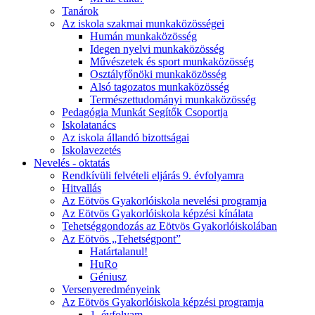
Tanárok
Az iskola szakmai munkaközösségei
Humán munkaközösség
Idegen nyelvi munkaközösség
Művészetek és sport munkaközösség
Osztályfőnöki munkaközösség
Alsó tagozatos munkaközösség
Természettudományi munkaközösség
Pedagógia Munkát Segítők Csoportja
Iskolatanács
Az iskola állandó bizottságai
Iskolavezetés
Nevelés - oktatás
Rendkívüli felvételi eljárás 9. évfolyamra
Hitvallás
Az Eötvös Gyakorlóiskola nevelési programja
Az Eötvös Gyakorlóiskola képzési kínálata
Tehetséggondozás az Eötvös Gyakorlóiskolában
Az Eötvös „Tehetségpont”
Határtalanul!
HuRo
Géniusz
Versenyeredményeink
Az Eötvös Gyakorlóiskola képzési programja
1. évfolyam