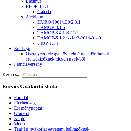
Erasmus+
EFOP-4.2.3
Galéria
Archívum
HURO/1001/138/2.3.1
TÁMOP-3.1.5
TÁMOP-3.4.1.B-11/2
TÁMOP-6.1.2.A-14/2-2014-0149
TIOP-1.1.1
Érettségi
Osztályozó vizsga követelményei előrehozott
érettségizőknek idegen nyelvből
Franciaverseny
Keresés...
Eötvös Gyakorlóiskola
Főoldal
Elérhetőség
Eseménynaptár
Órarend
Napló
Menü
Tanítási gyakorlat egyetemi hallgatóknak