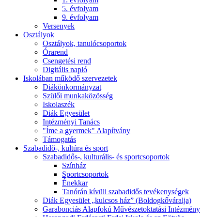
5. évfolyam
9. évfolyam
Versenyek
Osztályok
Osztályok, tanulócsoportok
Órarend
Csengetési rend
Digitális napló
Iskolában működő szervezetek
Diákönkormányzat
Szülői munkaközösség
Iskolaszék
Diák Egyesület
Intézményi Tanács
"Íme a gyermek" Alapítvány
Támogatás
Szabadidő-, kultúra és sport
Szabadidős-, kulturális- és sportcsoportok
Színház
Sportcsoportok
Énekkar
Tanórán kívüli szabadidős tevékenységek
Diák Egyesület „kulcsos ház” (Boldogkőváralja)
Garabonciás Alapfokú Művészetoktatási Intézmény