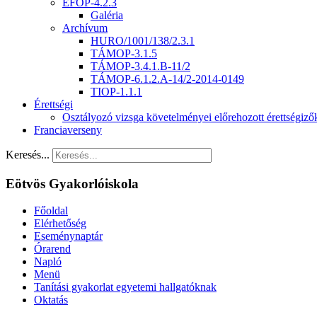
EFOP-4.2.3
Galéria
Archívum
HURO/1001/138/2.3.1
TÁMOP-3.1.5
TÁMOP-3.4.1.B-11/2
TÁMOP-6.1.2.A-14/2-2014-0149
TIOP-1.1.1
Érettségi
Osztályozó vizsga követelményei előrehozott érettségiz
Franciaverseny
Keresés...
Eötvös Gyakorlóiskola
Főoldal
Elérhetőség
Eseménynaptár
Órarend
Napló
Menü
Tanítási gyakorlat egyetemi hallgatóknak
Oktatás