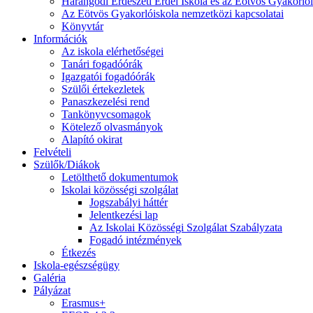
Harangodi Erdészeti Erdei Iskola és az Eötvös Gyakorlói
Az Eötvös Gyakorlóiskola nemzetközi kapcsolatai
Könyvtár
Információk
Az iskola elérhetőségei
Tanári fogadóórák
Igazgatói fogadóórák
Szülői értekezletek
Panaszkezelési rend
Tankönyvcsomagok
Kötelező olvasmányok
Alapító okirat
Felvételi
Szülők/Diákok
Letölthető dokumentumok
Iskolai közösségi szolgálat
Jogszabályi háttér
Jelentkezési lap
Az Iskolai Közösségi Szolgálat Szabályzata
Fogadó intézmények
Étkezés
Iskola-egészségügy
Galéria
Pályázat
Erasmus+