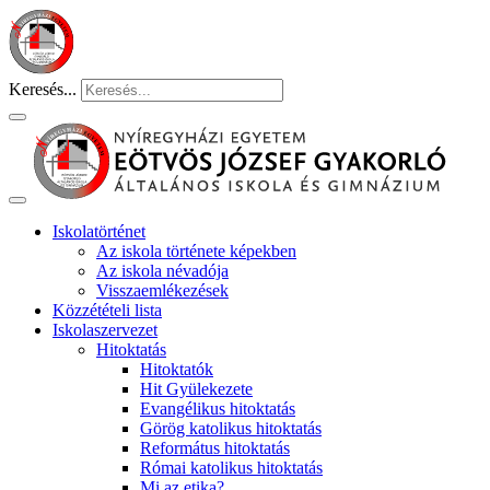
Keresés...
Iskolatörténet
Az iskola története képekben
Az iskola névadója
Visszaemlékezések
Közzétételi lista
Iskolaszervezet
Hitoktatás
Hitoktatók
Hit Gyülekezete
Evangélikus hitoktatás
Görög katolikus hitoktatás
Református hitoktatás
Római katolikus hitoktatás
Mi az etika?