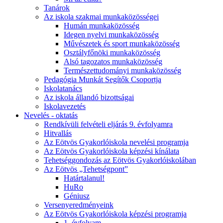
Tanárok
Az iskola szakmai munkaközösségei
Humán munkaközösség
Idegen nyelvi munkaközösség
Művészetek és sport munkaközösség
Osztályfőnöki munkaközösség
Alsó tagozatos munkaközösség
Természettudományi munkaközösség
Pedagógia Munkát Segítők Csoportja
Iskolatanács
Az iskola állandó bizottságai
Iskolavezetés
Nevelés - oktatás
Rendkívüli felvételi eljárás 9. évfolyamra
Hitvallás
Az Eötvös Gyakorlóiskola nevelési programja
Az Eötvös Gyakorlóiskola képzési kínálata
Tehetséggondozás az Eötvös Gyakorlóiskolában
Az Eötvös „Tehetségpont”
Határtalanul!
HuRo
Géniusz
Versenyeredményeink
Az Eötvös Gyakorlóiskola képzési programja
1. évfolyam