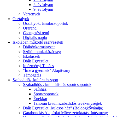
5. évfolyam
9. évfolyam
Versenyek
Osztályok
Osztályok, tanulócsoportok
Órarend
Csengetési rend
Digitális napló
Iskolában működő szervezetek
Diákönkormányzat
Szülői munkaközösség
Iskolaszék
Diák Egyesület
Intézményi Tanács
"Íme a gyermek" Alapítvány
Támogatás
Szabadidő-, kultúra és sport
Szabadidős-, kulturális- és sportcsoportok
Színház
Sportcsoportok
Énekkar
Tanórán kívüli szabadidős tevékenységek
Diák Egyesület „kulcsos ház” (Boldogkőváralja)
Garabonciás Alapfokú Művészetoktatási Intézmény