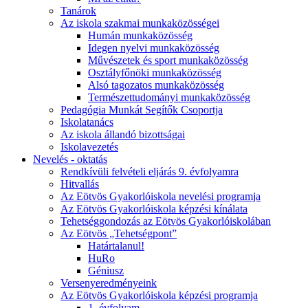
Tanárok
Az iskola szakmai munkaközösségei
Humán munkaközösség
Idegen nyelvi munkaközösség
Művészetek és sport munkaközösség
Osztályfőnöki munkaközösség
Alsó tagozatos munkaközösség
Természettudományi munkaközösség
Pedagógia Munkát Segítők Csoportja
Iskolatanács
Az iskola állandó bizottságai
Iskolavezetés
Nevelés - oktatás
Rendkívüli felvételi eljárás 9. évfolyamra
Hitvallás
Az Eötvös Gyakorlóiskola nevelési programja
Az Eötvös Gyakorlóiskola képzési kínálata
Tehetséggondozás az Eötvös Gyakorlóiskolában
Az Eötvös „Tehetségpont”
Határtalanul!
HuRo
Géniusz
Versenyeredményeink
Az Eötvös Gyakorlóiskola képzési programja
1. évfolyam