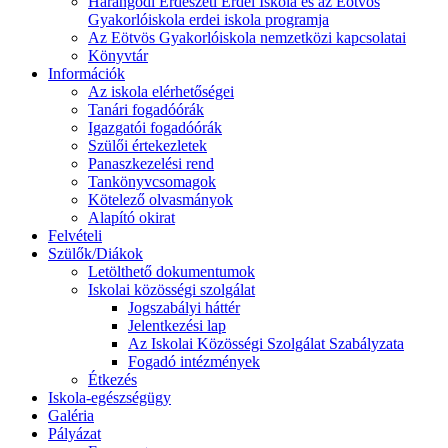
Harangodi Erdészeti Erdei Iskola és az Eötvös
Gyakorlóiskola erdei iskola programja
Az Eötvös Gyakorlóiskola nemzetközi kapcsolatai
Könyvtár
Információk
Az iskola elérhetőségei
Tanári fogadóórák
Igazgatói fogadóórák
Szülői értekezletek
Panaszkezelési rend
Tankönyvcsomagok
Kötelező olvasmányok
Alapító okirat
Felvételi
Szülők/Diákok
Letölthető dokumentumok
Iskolai közösségi szolgálat
Jogszabályi háttér
Jelentkezési lap
Az Iskolai Közösségi Szolgálat Szabályzata
Fogadó intézmények
Étkezés
Iskola-egészségügy
Galéria
Pályázat