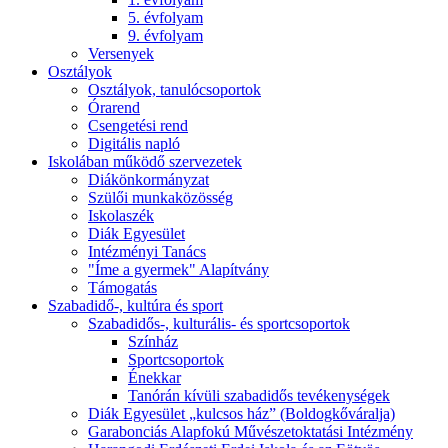
5. évfolyam
9. évfolyam
Versenyek
Osztályok
Osztályok, tanulócsoportok
Órarend
Csengetési rend
Digitális napló
Iskolában működő szervezetek
Diákönkormányzat
Szülői munkaközösség
Iskolaszék
Diák Egyesület
Intézményi Tanács
"Íme a gyermek" Alapítvány
Támogatás
Szabadidő-, kultúra és sport
Szabadidős-, kulturális- és sportcsoportok
Színház
Sportcsoportok
Énekkar
Tanórán kívüli szabadidős tevékenységek
Diák Egyesület „kulcsos ház” (Boldogkőváralja)
Garabonciás Alapfokú Művészetoktatási Intézmény