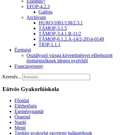
Erasmus+
EFOP-4.2.3
Galéria
Archívum
HURO/1001/138/2.3.1
TÁMOP-3.1.5
TÁMOP-3.4.1.B-11/2
TÁMOP-6.1.2.A-14/2-2014-0149
TIOP-1.1.1
Érettségi
Osztályozó vizsga követelményei előrehozott
érettségizőknek idegen nyelvből
Franciaverseny
Keresés...
Eötvös Gyakorlóiskola
Főoldal
Elérhetőség
Eseménynaptár
Órarend
Napló
Menü
Tanítási gyakorlat egyetemi hallgatóknak