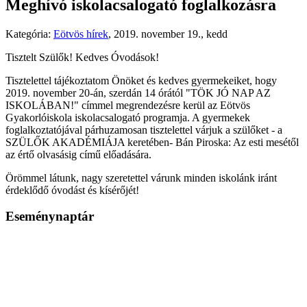
Meghívó iskolacsalogató foglalkozásra
Kategória:
Eötvös hírek
,
2019. november 19., kedd
Tisztelt Szülők! Kedves Óvodások!
Tisztelettel tájékoztatom Önöket és kedves gyermekeiket, hogy
2019. november 20-án, szerdán 14 órától "TÖK JÓ NAP AZ
ISKOLÁBAN!" címmel megrendezésre kerül az Eötvös
Gyakorlóiskola iskolacsalogató programja. A gyermekek
foglalkoztatójával párhuzamosan tisztelettel várjuk a szülőket - a
SZÜLŐK AKADÉMIÁJA keretében- Bán Piroska: Az esti mesétől
az értő olvasásig című előadására.
Örömmel látunk, nagy szeretettel várunk minden iskolánk iránt
érdeklődő óvodást és kísérőjét!
Eseménynaptár