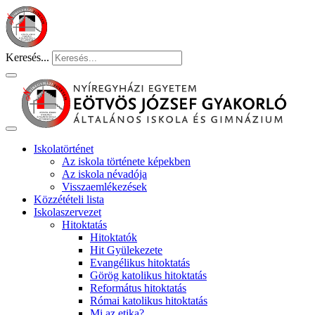
Keresés...
Iskolatörténet
Az iskola története képekben
Az iskola névadója
Visszaemlékezések
Közzétételi lista
Iskolaszervezet
Hitoktatás
Hitoktatók
Hit Gyülekezete
Evangélikus hitoktatás
Görög katolikus hitoktatás
Református hitoktatás
Római katolikus hitoktatás
Mi az etika?