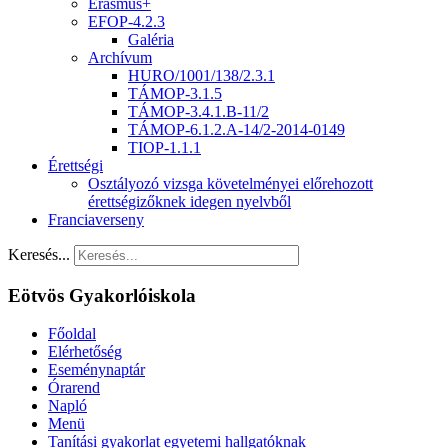
Erasmus+
EFOP-4.2.3
Galéria
Archívum
HURO/1001/138/2.3.1
TÁMOP-3.1.5
TÁMOP-3.4.1.B-11/2
TÁMOP-6.1.2.A-14/2-2014-0149
TIOP-1.1.1
Érettségi
Osztályozó vizsga követelményei előrehozott
érettségizőknek idegen nyelvből
Franciaverseny
Keresés...
Eötvös Gyakorlóiskola
Főoldal
Elérhetőség
Eseménynaptár
Órarend
Napló
Menü
Tanítási gyakorlat egyetemi hallgatóknak