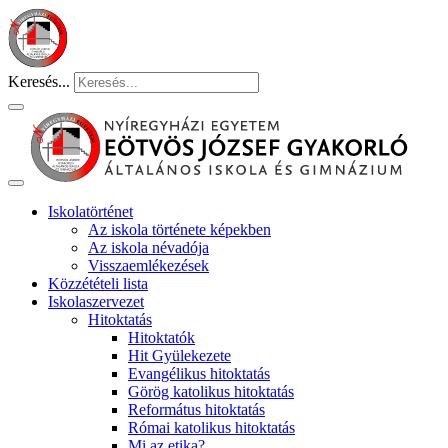
Keresés...
Iskolatörténet
Az iskola története képekben
Az iskola névadója
Visszaemlékezések
Közzétételi lista
Iskolaszervezet
Hitoktatás
Hitoktatók
Hit Gyülekezete
Evangélikus hitoktatás
Görög katolikus hitoktatás
Református hitoktatás
Római katolikus hitoktatás
Mi az etika?