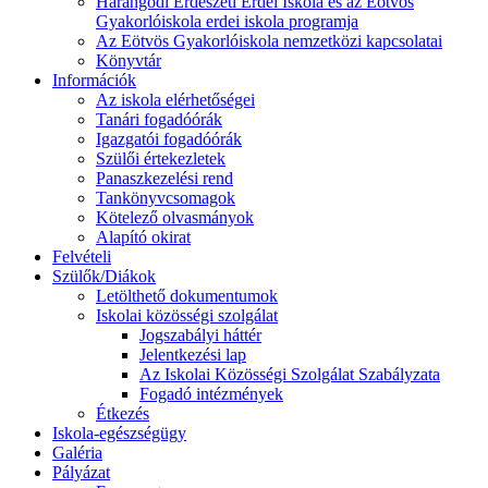
Harangodi Erdészeti Erdei Iskola és az Eötvös
Gyakorlóiskola erdei iskola programja
Az Eötvös Gyakorlóiskola nemzetközi kapcsolatai
Könyvtár
Információk
Az iskola elérhetőségei
Tanári fogadóórák
Igazgatói fogadóórák
Szülői értekezletek
Panaszkezelési rend
Tankönyvcsomagok
Kötelező olvasmányok
Alapító okirat
Felvételi
Szülők/Diákok
Letölthető dokumentumok
Iskolai közösségi szolgálat
Jogszabályi háttér
Jelentkezési lap
Az Iskolai Közösségi Szolgálat Szabályzata
Fogadó intézmények
Étkezés
Iskola-egészségügy
Galéria
Pályázat