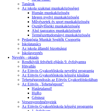
Tanárok
Az iskola szakmai munkaközösségei
Humán munkaközösség
Idegen nyelvi munkaközösség
Művészetek és sport munkaközösség
Osztályfőnöki munkaközösség
Alsó tagozatos munkaközösség
Természettudományi munkaközösség
Pedagógia Munkát Segítők Csoportja
Iskolatanács
Az iskola állandó bizottságai
Iskolavezetés
Nevelés - oktatás
Rendkívüli felvételi eljárás 9. évfolyamra
Hitvallás
Az Eötvös Gyakorlóiskola nevelési programja
Az Eötvös Gyakorlóiskola képzési kínálata
Tehetséggondozás az Eötvös Gyakorlóiskolában
Az Eötvös „Tehetségpont”
Határtalanul!
HuRo
Géniusz
Versenyeredményeink
Az Eötvös Gyakorlóiskola képzési programja
1. évfolyam