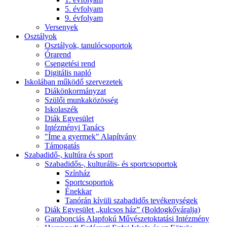
5. évfolyam
9. évfolyam
Versenyek
Osztályok
Osztályok, tanulócsoportok
Órarend
Csengetési rend
Digitális napló
Iskolában működő szervezetek
Diákönkormányzat
Szülői munkaközösség
Iskolaszék
Diák Egyesület
Intézményi Tanács
"Íme a gyermek" Alapítvány
Támogatás
Szabadidő-, kultúra és sport
Szabadidős-, kulturális- és sportcsoportok
Színház
Sportcsoportok
Énekkar
Tanórán kívüli szabadidős tevékenységek
Diák Egyesület „kulcsos ház” (Boldogkőváralja)
Garabonciás Alapfokú Művészetoktatási Intézmény