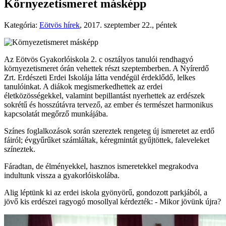
Környezetismeret másképp
Kategória:
Eötvös hírek
,
2017. szeptember 22., péntek
Az Eötvös Gyakorlóiskola 2. c osztályos tanulói rendhagyó
környezetismeret órán vehettek részt szeptemberben. A Nyírerdő
Zrt. Erdészeti Erdei Iskolája látta vendégül érdeklődő, lelkes
tanulóinkat. A diákok megismerkedhettek az erdei
életközösségekkel, valamint bepillantást nyerhettek az erdészek
sokrétű és hosszútávra tervező, az ember és természet harmonikus
kapcsolatát megőrző munkájába.
Színes foglalkozások során szereztek rengeteg új ismeretet az erdő
fáiról; évgyűrűket számláltak, kéregmintát gyűjtöttek, faleveleket
színeztek.
Fáradtan, de élményekkel, hasznos ismeretekkel megrakodva
indultunk vissza a gyakorlóiskolába.
Alig léptünk ki az erdei iskola gyönyörű, gondozott parkjából, a
jövő kis erdészei ragyogó mosollyal kérdezték: - Mikor jövünk újra?