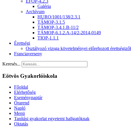
EFOP-4.2.3
Galéria
Archívum
HURO/1001/138/2.3.1
TÁMOP-3.1.5
TÁMOP-3.4.1.B-11/2
TÁMOP-6.1.2.A-14/2-2014-0149
TIOP-1.1.1
Érettségi
Osztályozó vizsga követelményei előrehozott érettségiz
Franciaverseny
Keresés...
Eötvös Gyakorlóiskola
Főoldal
Elérhetőség
Eseménynaptár
Órarend
Napló
Menü
Tanítási gyakorlat egyetemi hallgatóknak
Oktatás