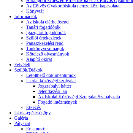
Harangodi Erdészeti Erdei Iskola és az Eötvös Gyakorlói
Az Eötvös Gyakorlóiskola nemzetközi kapcsolatai
Könyvtár
Információk
Az iskola elérhetőségei
Tanári fogadóórák
Igazgatói fogadóórák
Szülői értekezletek
Panaszkezelési rend
Tankönyvcsomagok
Kötelező olvasmányok
Alapító okirat
Felvételi
Szülők/Diákok
Letölthető dokumentumok
Iskolai közösségi szolgálat
Jogszabályi háttér
Jelentkezési lap
Az Iskolai Közösségi Szolgálat Szabályzata
Fogadó intézmények
Étkezés
Iskola-egészségügy
Galéria
Pályázat
Erasmus+