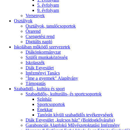
5. évfolyam
9. évfolyam
Versenyek
Osztályok
Osztályok, tanulócsoportok
Órarend
Csengetési rend
Digitális napló
Iskolában működő szervezetek
Diákönkormányzat
Szülői munkaközösség
Iskolaszék
Diák Egyesület
Intézményi Tanács
"Íme a gyermek" Alapítvány
Támogatás
Szabadidő-, kultúra és sport
Szabadidős-, kulturális- és sportcsoportok
Színház
Sportcsoportok
Énekkar
Tanórán kívüli szabadidős tevékenységek
Diák Egyesület „kulcsos ház” (Boldogkőváralja)
Garabonciás Alapfokú Művészetoktatási Intézmény