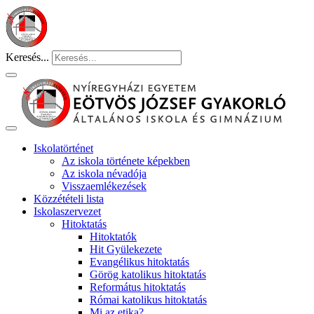
Keresés...
Iskolatörténet
Az iskola története képekben
Az iskola névadója
Visszaemlékezések
Közzétételi lista
Iskolaszervezet
Hitoktatás
Hitoktatók
Hit Gyülekezete
Evangélikus hitoktatás
Görög katolikus hitoktatás
Református hitoktatás
Római katolikus hitoktatás
Mi az etika?