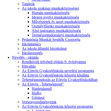
Tanárok
Az iskola szakmai munkaközösségei
Humán munkaközösség
Idegen nyelvi munkaközösség
Művészetek és sport munkaközösség
Osztályfőnöki munkaközösség
Alsó tagozatos munkaközösség
Természettudományi munkaközösség
Pedagógia Munkát Segítők Csoportja
Iskolatanács
Az iskola állandó bizottságai
Iskolavezetés
Nevelés - oktatás
Rendkívüli felvételi eljárás 9. évfolyamra
Hitvallás
Az Eötvös Gyakorlóiskola nevelési programja
Az Eötvös Gyakorlóiskola képzési kínálata
Tehetséggondozás az Eötvös Gyakorlóiskolában
Az Eötvös „Tehetségpont”
Határtalanul!
HuRo
Géniusz
Versenyeredményeink
Az Eötvös Gyakorlóiskola képzési programja
1. évfolyam