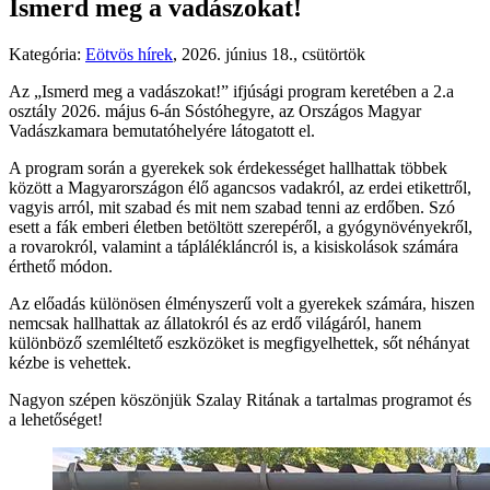
Ismerd meg a vadászokat!
Kategória:
Eötvös hírek
,
2026. június 18., csütörtök
Az „Ismerd meg a vadászokat!” ifjúsági program keretében a 2.a
osztály 2026. május 6-án Sóstóhegyre, az Országos Magyar
Vadászkamara bemutatóhelyére látogatott el.
A program során a gyerekek sok érdekességet hallhattak többek
között a Magyarországon élő agancsos vadakról, az erdei etikettről,
vagyis arról, mit szabad és mit nem szabad tenni az erdőben. Szó
esett a fák emberi életben betöltött szerepéről, a gyógynövényekről,
a rovarokról, valamint a táplálékláncról is, a kisiskolások számára
érthető módon.
Az előadás különösen élményszerű volt a gyerekek számára, hiszen
nemcsak hallhattak az állatokról és az erdő világáról, hanem
különböző szemléltető eszközöket is megfigyelhettek, sőt néhányat
kézbe is vehettek.
Nagyon szépen köszönjük Szalay Ritának a tartalmas programot és
a lehetőséget!