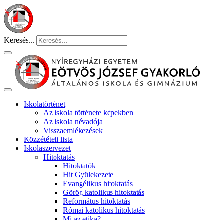
Keresés...
Iskolatörténet
Az iskola története képekben
Az iskola névadója
Visszaemlékezések
Közzétételi lista
Iskolaszervezet
Hitoktatás
Hitoktatók
Hit Gyülekezete
Evangélikus hitoktatás
Görög katolikus hitoktatás
Református hitoktatás
Római katolikus hitoktatás
Mi az etika?