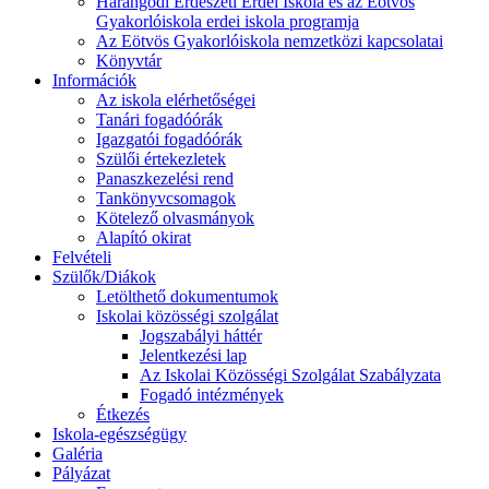
Harangodi Erdészeti Erdei Iskola és az Eötvös
Gyakorlóiskola erdei iskola programja
Az Eötvös Gyakorlóiskola nemzetközi kapcsolatai
Könyvtár
Információk
Az iskola elérhetőségei
Tanári fogadóórák
Igazgatói fogadóórák
Szülői értekezletek
Panaszkezelési rend
Tankönyvcsomagok
Kötelező olvasmányok
Alapító okirat
Felvételi
Szülők/Diákok
Letölthető dokumentumok
Iskolai közösségi szolgálat
Jogszabályi háttér
Jelentkezési lap
Az Iskolai Közösségi Szolgálat Szabályzata
Fogadó intézmények
Étkezés
Iskola-egészségügy
Galéria
Pályázat