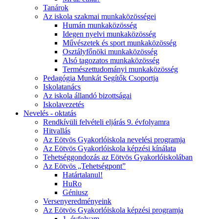
Tanárok
Az iskola szakmai munkaközösségei
Humán munkaközösség
Idegen nyelvi munkaközösség
Művészetek és sport munkaközösség
Osztályfőnöki munkaközösség
Alsó tagozatos munkaközösség
Természettudományi munkaközösség
Pedagógia Munkát Segítők Csoportja
Iskolatanács
Az iskola állandó bizottságai
Iskolavezetés
Nevelés - oktatás
Rendkívüli felvételi eljárás 9. évfolyamra
Hitvallás
Az Eötvös Gyakorlóiskola nevelési programja
Az Eötvös Gyakorlóiskola képzési kínálata
Tehetséggondozás az Eötvös Gyakorlóiskolában
Az Eötvös „Tehetségpont”
Határtalanul!
HuRo
Géniusz
Versenyeredményeink
Az Eötvös Gyakorlóiskola képzési programja
1. évfolyam