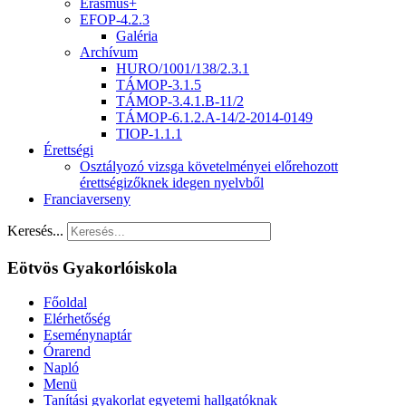
Erasmus+
EFOP-4.2.3
Galéria
Archívum
HURO/1001/138/2.3.1
TÁMOP-3.1.5
TÁMOP-3.4.1.B-11/2
TÁMOP-6.1.2.A-14/2-2014-0149
TIOP-1.1.1
Érettségi
Osztályozó vizsga követelményei előrehozott
érettségizőknek idegen nyelvből
Franciaverseny
Keresés...
Eötvös Gyakorlóiskola
Főoldal
Elérhetőség
Eseménynaptár
Órarend
Napló
Menü
Tanítási gyakorlat egyetemi hallgatóknak