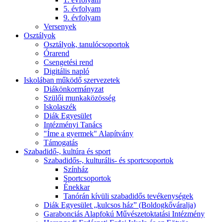
5. évfolyam
9. évfolyam
Versenyek
Osztályok
Osztályok, tanulócsoportok
Órarend
Csengetési rend
Digitális napló
Iskolában működő szervezetek
Diákönkormányzat
Szülői munkaközösség
Iskolaszék
Diák Egyesület
Intézményi Tanács
"Íme a gyermek" Alapítvány
Támogatás
Szabadidő-, kultúra és sport
Szabadidős-, kulturális- és sportcsoportok
Színház
Sportcsoportok
Énekkar
Tanórán kívüli szabadidős tevékenységek
Diák Egyesület „kulcsos ház” (Boldogkőváralja)
Garabonciás Alapfokú Művészetoktatási Intézmény