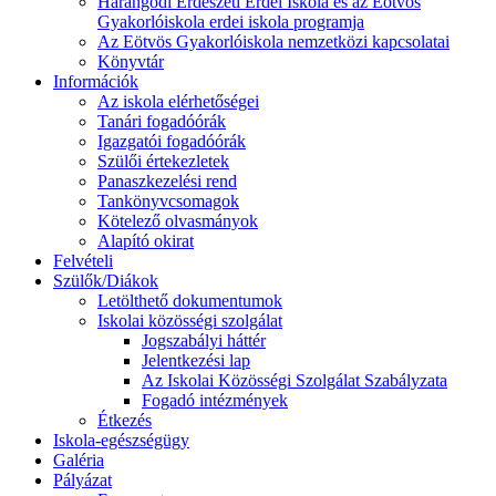
Harangodi Erdészeti Erdei Iskola és az Eötvös
Gyakorlóiskola erdei iskola programja
Az Eötvös Gyakorlóiskola nemzetközi kapcsolatai
Könyvtár
Információk
Az iskola elérhetőségei
Tanári fogadóórák
Igazgatói fogadóórák
Szülői értekezletek
Panaszkezelési rend
Tankönyvcsomagok
Kötelező olvasmányok
Alapító okirat
Felvételi
Szülők/Diákok
Letölthető dokumentumok
Iskolai közösségi szolgálat
Jogszabályi háttér
Jelentkezési lap
Az Iskolai Közösségi Szolgálat Szabályzata
Fogadó intézmények
Étkezés
Iskola-egészségügy
Galéria
Pályázat