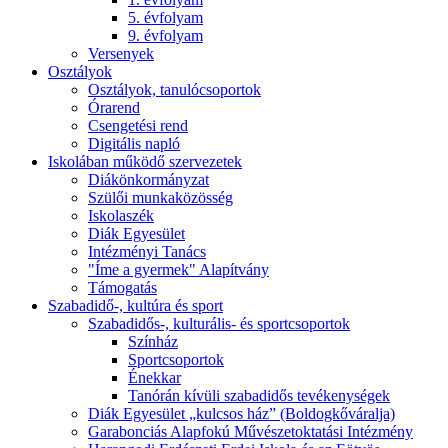
5. évfolyam
9. évfolyam
Versenyek
Osztályok
Osztályok, tanulócsoportok
Órarend
Csengetési rend
Digitális napló
Iskolában működő szervezetek
Diákönkormányzat
Szülői munkaközösség
Iskolaszék
Diák Egyesület
Intézményi Tanács
"Íme a gyermek" Alapítvány
Támogatás
Szabadidő-, kultúra és sport
Szabadidős-, kulturális- és sportcsoportok
Színház
Sportcsoportok
Énekkar
Tanórán kívüli szabadidős tevékenységek
Diák Egyesület „kulcsos ház” (Boldogkőváralja)
Garabonciás Alapfokú Művészetoktatási Intézmény