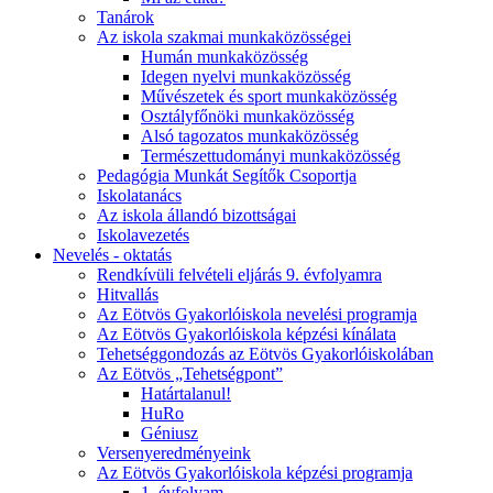
Tanárok
Az iskola szakmai munkaközösségei
Humán munkaközösség
Idegen nyelvi munkaközösség
Művészetek és sport munkaközösség
Osztályfőnöki munkaközösség
Alsó tagozatos munkaközösség
Természettudományi munkaközösség
Pedagógia Munkát Segítők Csoportja
Iskolatanács
Az iskola állandó bizottságai
Iskolavezetés
Nevelés - oktatás
Rendkívüli felvételi eljárás 9. évfolyamra
Hitvallás
Az Eötvös Gyakorlóiskola nevelési programja
Az Eötvös Gyakorlóiskola képzési kínálata
Tehetséggondozás az Eötvös Gyakorlóiskolában
Az Eötvös „Tehetségpont”
Határtalanul!
HuRo
Géniusz
Versenyeredményeink
Az Eötvös Gyakorlóiskola képzési programja
1. évfolyam