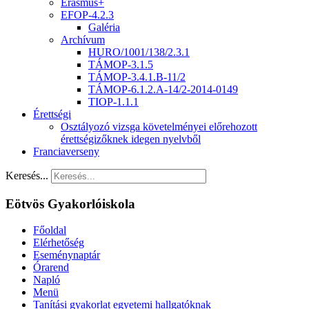
Erasmus+
EFOP-4.2.3
Galéria
Archívum
HURO/1001/138/2.3.1
TÁMOP-3.1.5
TÁMOP-3.4.1.B-11/2
TÁMOP-6.1.2.A-14/2-2014-0149
TIOP-1.1.1
Érettségi
Osztályozó vizsga követelményei előrehozott
érettségizőknek idegen nyelvből
Franciaverseny
Keresés...
Eötvös Gyakorlóiskola
Főoldal
Elérhetőség
Eseménynaptár
Órarend
Napló
Menü
Tanítási gyakorlat egyetemi hallgatóknak