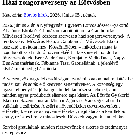
Házi zongoraverseny az Eötvösben
Kategória:
Eötvös hírek
,
2026. június 05., péntek
2026. június 2-án a Nyíregyházi Egyetem Eötvös József Gyakorló
Általános Iskola és Gimnázium adott otthont a Garabonciás
Művészeti Iskolával közösen szervezett házi zongoraversenynek. A
rendezvényt Mészáros Béla, a Garabonciás Művészeti Iskola
igazgatója nyitotta meg. Köszöntőjében – miközben maga is
izgulhatott saját induló növendékéért – köszönetet mondott a
főszervezőknek, Bere Andreának, Komjáthy Melindának, Nagy-
Bus Annamáriának, Fábiánné Tassi Gabriellának, a jelenlévő
kisdiákokat pedig bátorította.
A versenyzők nagy felkészültséggel és némi izgalommal mutatták be
tudásukat, és adták elő kedvenc zeneműveiket. A közönség egy
igazán élménydús, jó hangulatú délután részese lehetett, ahol
minden egyes produkciót elismerő taps kísért. Az Eötvös Gyakorló
Iskola ének-zene tanárai: Molnár Ágnes és Várszegi Gabriella
vállalták a zsűrizést. A zsűri a növendékeket egyen-egyenként
értékelte, kiemelve az egyéni értékeket, majd átadásra kerültek az
arany, ezüst és bronz minősítések. Büszkék vagyunk tanulóinkra.
Szívből gratulálunk minden résztvevőnek a sikeres és eredményes
szerepléshez!