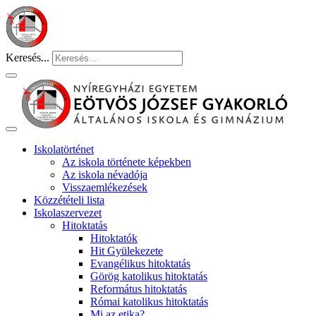
Keresés...
Iskolatörténet
Az iskola története képekben
Az iskola névadója
Visszaemlékezések
Közzétételi lista
Iskolaszervezet
Hitoktatás
Hitoktatók
Hit Gyülekezete
Evangélikus hitoktatás
Görög katolikus hitoktatás
Református hitoktatás
Római katolikus hitoktatás
Mi az etika?