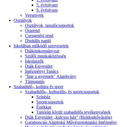
5. évfolyam
9. évfolyam
Versenyek
Osztályok
Osztályok, tanulócsoportok
Órarend
Csengetési rend
Digitális napló
Iskolában működő szervezetek
Diákönkormányzat
Szülői munkaközösség
Iskolaszék
Diák Egyesület
Intézményi Tanács
"Íme a gyermek" Alapítvány
Támogatás
Szabadidő-, kultúra és sport
Szabadidős-, kulturális- és sportcsoportok
Színház
Sportcsoportok
Énekkar
Tanórán kívüli szabadidős tevékenységek
Diák Egyesület „kulcsos ház” (Boldogkőváralja)
Garabonciás Alapfokú Művészetoktatási Intézmény