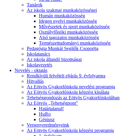
Tanárok
Az iskola szakmai munkaközösségei
Humán munkaközösség
Idegen nyelvi munkaközösség
Művészetek és sport munkaközösség
Osztályfőnöki munkaközösség
Alsó tagozatos munkaközösség
Természettudományi munkaközösség
Pedagógia Munkát Segítők Csoportja
Iskolatanács
Az iskola állandó bizottságai
Iskolavezetés
Nevelés - oktatás
Rendkívüli felvételi eljárás 9. évfolyamra
Hitvallás
Az Eötvös Gyakorlóiskola nevelési programja
Az Eötvös Gyakorlóiskola képzési kínálata
Tehetséggondozás az Eötvös Gyakorlóiskolában
Az Eötvös „Tehetségpont”
Határtalanul!
HuRo
Géniusz
Versenyeredményeink
Az Eötvös Gyakorlóiskola képzési programja
1. évfolyam