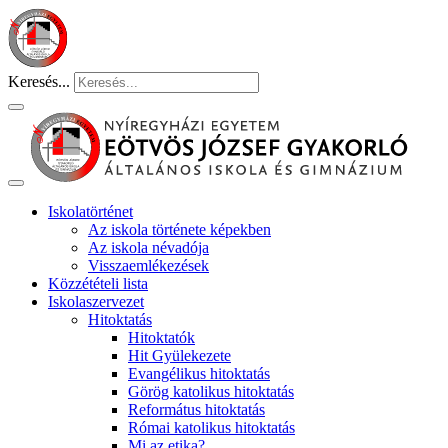
Keresés...
Iskolatörténet
Az iskola története képekben
Az iskola névadója
Visszaemlékezések
Közzétételi lista
Iskolaszervezet
Hitoktatás
Hitoktatók
Hit Gyülekezete
Evangélikus hitoktatás
Görög katolikus hitoktatás
Református hitoktatás
Római katolikus hitoktatás
Mi az etika?