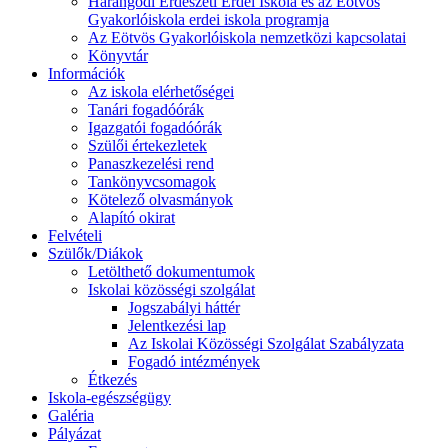
Harangodi Erdészeti Erdei Iskola és az Eötvös
Gyakorlóiskola erdei iskola programja
Az Eötvös Gyakorlóiskola nemzetközi kapcsolatai
Könyvtár
Információk
Az iskola elérhetőségei
Tanári fogadóórák
Igazgatói fogadóórák
Szülői értekezletek
Panaszkezelési rend
Tankönyvcsomagok
Kötelező olvasmányok
Alapító okirat
Felvételi
Szülők/Diákok
Letölthető dokumentumok
Iskolai közösségi szolgálat
Jogszabályi háttér
Jelentkezési lap
Az Iskolai Közösségi Szolgálat Szabályzata
Fogadó intézmények
Étkezés
Iskola-egészségügy
Galéria
Pályázat