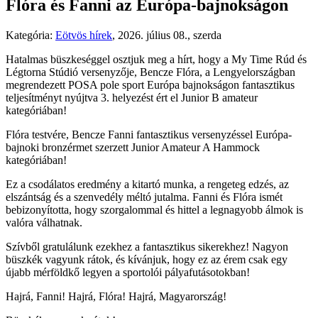
Flóra és Fanni az Európa-bajnokságon
Kategória:
Eötvös hírek
,
2026. július 08., szerda
Hatalmas büszkeséggel osztjuk meg a hírt, hogy a My Time Rúd és
Légtorna Stúdió versenyzője, Bencze Flóra, a Lengyelországban
megrendezett POSA pole sport Európa bajnokságon fantasztikus
teljesítményt nyújtva 3. helyezést ért el Junior B amateur
kategóriában!
Flóra testvére, Bencze Fanni fantasztikus versenyzéssel Európa-
bajnoki bronzérmet szerzett Junior Amateur A Hammock
kategóriában!
Ez a csodálatos eredmény a kitartó munka, a rengeteg edzés, az
elszántság és a szenvedély méltó jutalma. Fanni és Flóra ismét
bebizonyította, hogy szorgalommal és hittel a legnagyobb álmok is
valóra válhatnak.
Szívből gratulálunk ezekhez a fantasztikus sikerekhez! Nagyon
büszkék vagyunk rátok, és kívánjuk, hogy ez az érem csak egy
újabb mérföldkő legyen a sportolói pályafutásotokban!
Hajrá, Fanni! Hajrá, Flóra! Hajrá, Magyarország!