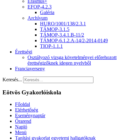
Erasmus+
EFOP-4.2.3
Galéria
Archívum
HURO/1001/138/2.3.1
TÁMOP-3.1.5
TÁMOP-3.4.1.B-11/2
TÁMOP-6.1.2.A-14/2-2014-0149
TIOP-1.1.1
Érettségi
Osztályozó vizsga követelményei előrehozott
érettségizőknek idegen nyelvből
Franciaverseny
Keresés...
Eötvös Gyakorlóiskola
Főoldal
Elérhetőség
Eseménynaptár
Órarend
Napló
Menü
Tanítási gyakorlat egyetemi hallgatóknak