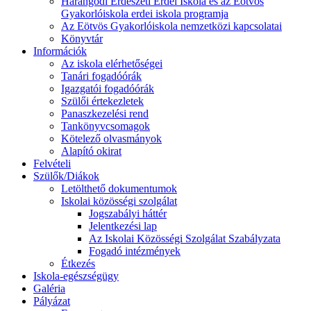
Harangodi Erdészeti Erdei Iskola és az Eötvös
Gyakorlóiskola erdei iskola programja
Az Eötvös Gyakorlóiskola nemzetközi kapcsolatai
Könyvtár
Információk
Az iskola elérhetőségei
Tanári fogadóórák
Igazgatói fogadóórák
Szülői értekezletek
Panaszkezelési rend
Tankönyvcsomagok
Kötelező olvasmányok
Alapító okirat
Felvételi
Szülők/Diákok
Letölthető dokumentumok
Iskolai közösségi szolgálat
Jogszabályi háttér
Jelentkezési lap
Az Iskolai Közösségi Szolgálat Szabályzata
Fogadó intézmények
Étkezés
Iskola-egészségügy
Galéria
Pályázat