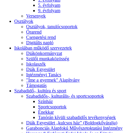
5. évfolyam
9. évfolyam
Versenyek
Osztályok
Osztályok, tanulócsoportok
Órarend
Csengetési rend
Digitális napló
Iskolában működő szervezetek
Diákönkormányzat
Szülői munkaközösség
Iskolaszék
Diák Egyesület
Intézményi Tanács
"Íme a gyermek" Alapítvány
Támogatás
Szabadidő-, kultúra és sport
Szabadidős-, kulturális- és sportcsoportok
Színház
Sportcsoportok
Énekkar
Tanórán kívüli szabadidős tevékenységek
Diák Egyesület „kulcsos ház” (Boldogkőváralja)
Garabonciás Alapfokú Művészetoktatási Intézmény