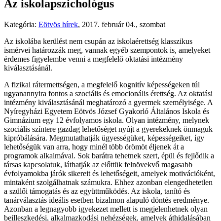
Az iskolapszichológus
Kategória:
Eötvös hírek
,
2017. február 04., szombat
Az iskolába kerülést nem csupán az iskolaérettség klasszikus
ismérvei határozzák meg, vannak egyéb szempontok is, amelyeket
érdemes figyelembe venni a megfelelő oktatási intézmény
kiválasztásánál.
A fizikai rátermettségen, a megfelelő kognitív képességeken túl
ugyanannyira fontos a szociális és emocionális érettség. Az oktatási
intézmény kiválasztásánál meghatározó a gyermek személyisége. A
Nyíregyházi Egyetem Eötvös József Gyakorló Általános Iskola és
Gimnázium egy 12 évfolyamos iskola. Olyan intézmény, melynek
szociális színtere gazdag lehetőséget nyújt a gyerekeknek önmaguk
kipróbálására. Megmutathatják ügyességüket, képességeiket, így
lehetőségük van arra, hogy minél több örömöt éljenek át a
programok alkalmával. Sok barátra tehetnek szert, épül és fejlődik a
társas kapcsolatuk, láthatják az előttük felnövekvő magasabb
évfolyamokba járók sikereit és lehetőségeit, amelyek motivációként,
mintaként szolgálhatnak számukra. Ehhez azonban elengedhetetlen
a szülői támogatás és az együttműködés. Az iskola, tanító és
tanárválasztás ideális esetben bizalmon alapuló döntés eredménye.
Azonban a legnagyobb igyekezet mellett is megjelenhetnek olyan
beilleszkedési, alkalmazkodási nehézségek, amelyek áthidalásában