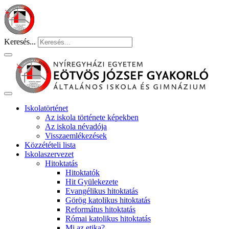
Keresés...
Iskolatörténet
Az iskola története képekben
Az iskola névadója
Visszaemlékezések
Közzétételi lista
Iskolaszervezet
Hitoktatás
Hitoktatók
Hit Gyülekezete
Evangélikus hitoktatás
Görög katolikus hitoktatás
Református hitoktatás
Római katolikus hitoktatás
Mi az etika?