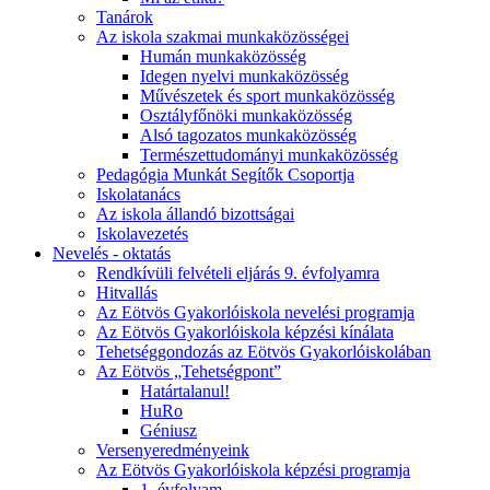
Tanárok
Az iskola szakmai munkaközösségei
Humán munkaközösség
Idegen nyelvi munkaközösség
Művészetek és sport munkaközösség
Osztályfőnöki munkaközösség
Alsó tagozatos munkaközösség
Természettudományi munkaközösség
Pedagógia Munkát Segítők Csoportja
Iskolatanács
Az iskola állandó bizottságai
Iskolavezetés
Nevelés - oktatás
Rendkívüli felvételi eljárás 9. évfolyamra
Hitvallás
Az Eötvös Gyakorlóiskola nevelési programja
Az Eötvös Gyakorlóiskola képzési kínálata
Tehetséggondozás az Eötvös Gyakorlóiskolában
Az Eötvös „Tehetségpont”
Határtalanul!
HuRo
Géniusz
Versenyeredményeink
Az Eötvös Gyakorlóiskola képzési programja
1. évfolyam