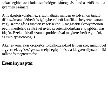
sokat segíthet az iskolapszichológusi támogatás mind a szülő, mint a
gyermek számára.
A gyakorlóiskolában ez a szolgáltatás minden évfolyamon tanuló
diák számára elérhető és igénybe vehető konfliktushelyzetek során
vagy szorongásos tünetek kezelésekor. A magasabb évfolyamokon
pedig megfelelő segítséget nyújt az orientálódásban a továbbtanulás
idején. Ezeken kívül számos problémával megkereshető Ági néni,
az iskolapszichológus.
Akár egyéni, akár csoportos foglalkozásokról legyen szó, mindig cél
a gyermek egészséges személyiségfejlődése, a kiegyensúlyozott lelki
működés megteremtése.
Eseménynaptár