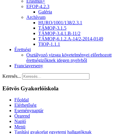
Erasmus+
EFOP-4.2.3
Galéria
Archívum
HURO/1001/138/2.3.1
TÁMOP-3.1.5
TÁMOP-3.4.1.B-11/2
TÁMOP-6.1.2.A-14/2-2014-0149
TIOP-1.1.1
Érettségi
Osztályozó vizsga követelményei előrehozott
érettségizőknek idegen nyelvből
Franciaverseny
Keresés...
Eötvös Gyakorlóiskola
Főoldal
Elérhetőség
Eseménynaptár
Órarend
Napló
Menü
Tanítási gyakorlat egyetemi hallgatóknak