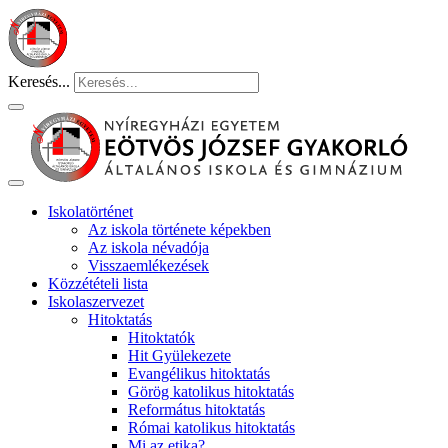
Keresés...
Iskolatörténet
Az iskola története képekben
Az iskola névadója
Visszaemlékezések
Közzétételi lista
Iskolaszervezet
Hitoktatás
Hitoktatók
Hit Gyülekezete
Evangélikus hitoktatás
Görög katolikus hitoktatás
Református hitoktatás
Római katolikus hitoktatás
Mi az etika?