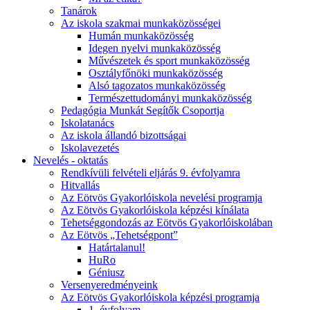
Tanárok
Az iskola szakmai munkaközösségei
Humán munkaközösség
Idegen nyelvi munkaközösség
Művészetek és sport munkaközösség
Osztályfőnöki munkaközösség
Alsó tagozatos munkaközösség
Természettudományi munkaközösség
Pedagógia Munkát Segítők Csoportja
Iskolatanács
Az iskola állandó bizottságai
Iskolavezetés
Nevelés - oktatás
Rendkívüli felvételi eljárás 9. évfolyamra
Hitvallás
Az Eötvös Gyakorlóiskola nevelési programja
Az Eötvös Gyakorlóiskola képzési kínálata
Tehetséggondozás az Eötvös Gyakorlóiskolában
Az Eötvös „Tehetségpont”
Határtalanul!
HuRo
Géniusz
Versenyeredményeink
Az Eötvös Gyakorlóiskola képzési programja
1. évfolyam