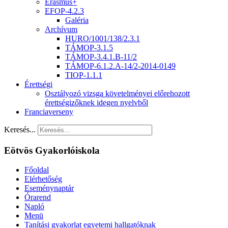
Erasmus+
EFOP-4.2.3
Galéria
Archívum
HURO/1001/138/2.3.1
TÁMOP-3.1.5
TÁMOP-3.4.1.B-11/2
TÁMOP-6.1.2.A-14/2-2014-0149
TIOP-1.1.1
Érettségi
Osztályozó vizsga követelményei előrehozott
érettségizőknek idegen nyelvből
Franciaverseny
Keresés...
Eötvös Gyakorlóiskola
Főoldal
Elérhetőség
Eseménynaptár
Órarend
Napló
Menü
Tanítási gyakorlat egyetemi hallgatóknak