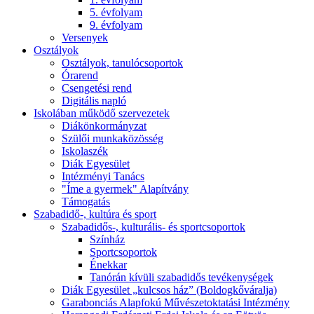
5. évfolyam
9. évfolyam
Versenyek
Osztályok
Osztályok, tanulócsoportok
Órarend
Csengetési rend
Digitális napló
Iskolában működő szervezetek
Diákönkormányzat
Szülői munkaközösség
Iskolaszék
Diák Egyesület
Intézményi Tanács
"Íme a gyermek" Alapítvány
Támogatás
Szabadidő-, kultúra és sport
Szabadidős-, kulturális- és sportcsoportok
Színház
Sportcsoportok
Énekkar
Tanórán kívüli szabadidős tevékenységek
Diák Egyesület „kulcsos ház” (Boldogkőváralja)
Garabonciás Alapfokú Művészetoktatási Intézmény