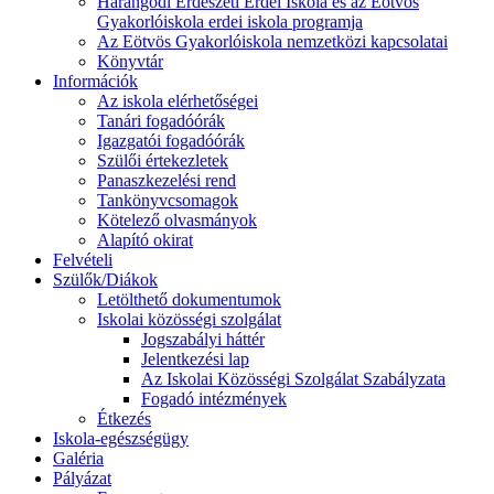
Harangodi Erdészeti Erdei Iskola és az Eötvös
Gyakorlóiskola erdei iskola programja
Az Eötvös Gyakorlóiskola nemzetközi kapcsolatai
Könyvtár
Információk
Az iskola elérhetőségei
Tanári fogadóórák
Igazgatói fogadóórák
Szülői értekezletek
Panaszkezelési rend
Tankönyvcsomagok
Kötelező olvasmányok
Alapító okirat
Felvételi
Szülők/Diákok
Letölthető dokumentumok
Iskolai közösségi szolgálat
Jogszabályi háttér
Jelentkezési lap
Az Iskolai Közösségi Szolgálat Szabályzata
Fogadó intézmények
Étkezés
Iskola-egészségügy
Galéria
Pályázat