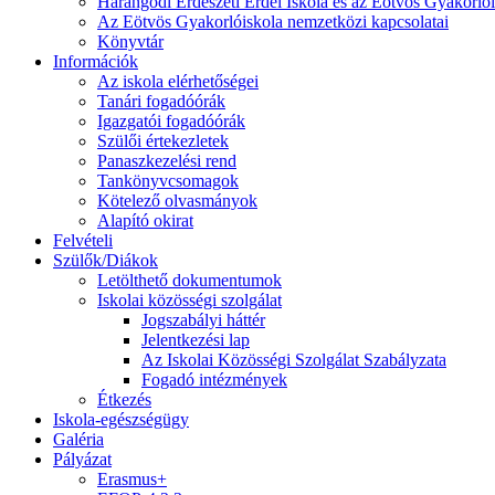
Harangodi Erdészeti Erdei Iskola és az Eötvös Gyakorlói
Az Eötvös Gyakorlóiskola nemzetközi kapcsolatai
Könyvtár
Információk
Az iskola elérhetőségei
Tanári fogadóórák
Igazgatói fogadóórák
Szülői értekezletek
Panaszkezelési rend
Tankönyvcsomagok
Kötelező olvasmányok
Alapító okirat
Felvételi
Szülők/Diákok
Letölthető dokumentumok
Iskolai közösségi szolgálat
Jogszabályi háttér
Jelentkezési lap
Az Iskolai Közösségi Szolgálat Szabályzata
Fogadó intézmények
Étkezés
Iskola-egészségügy
Galéria
Pályázat
Erasmus+