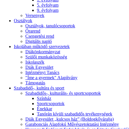
5. évfolyam
9. évfolyam
Versenyek
Osztályok
Osztályok, tanulócsoportok
Órarend
Csengetési rend
Digitális napló
Iskolában működő szervezetek
Diákönkormányzat
Szülői munkaközösség
Iskolaszék
Diák Egyesület
Intézményi Tanács
"Íme a gyermek" Alapítvány
Támogatás
Szabadidő-, kultúra és sport
Szabadidős-, kulturális- és sportcsoportok
Színház
Sportcsoportok
Énekkar
Tanórán kívüli szabadidős tevékenységek
Diák Egyesület „kulcsos ház” (Boldogkőváralja)
Garabonciás Alapfokú Művészetoktatási Intézmény