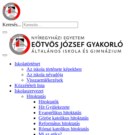
Keresés...
Iskolatörténet
Az iskola története képekben
Az iskola névadója
Visszaemlékezések
Közzétételi lista
Iskolaszervezet
Hitoktatás
Hitoktatók
Hit Gyülekezete
Evangélikus hitoktatás
Görög katolikus hitoktatás
Református hitoktatás
Római katolikus hitoktatás
Mi az etika?