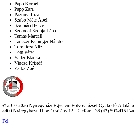
Papp Kornél
Papp Zara
Pazonyi Liza
Szabó Máté Ábel
Szatmári Bence
Szolnoki Szonja Léna
Tamás Marcell
Tanczer-Kéninger Nándor
Toronicza Aliz
Tóth Péter
Valler Blanka
Vincze Kristóf
Zarka Zoé
© 2010-2026 Nyíregyházi Egyetem Eötvös József Gyakorló Általáno
4400 Nyíregyháza, Ungvár sétány 12. Telefon: +36 (42) 599-415 E-m
Fel