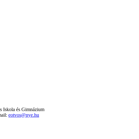
s Iskola és Gimnázium
ail:
eotvos@nye.hu