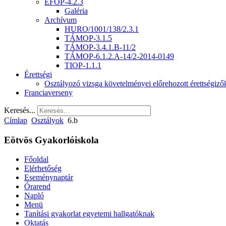
EFOP-4.2.3
Galéria
Archívum
HURO/1001/138/2.3.1
TÁMOP-3.1.5
TÁMOP-3.4.1.B-11/2
TÁMOP-6.1.2.A-14/2-2014-0149
TIOP-1.1.1
Érettségi
Osztályozó vizsga követelményei előrehozott érettségiz
Franciaverseny
Keresés...
Címlap
Osztályok
6.b
Eötvös Gyakorlóiskola
Főoldal
Elérhetőség
Eseménynaptár
Órarend
Napló
Menü
Tanítási gyakorlat egyetemi hallgatóknak
Oktatás