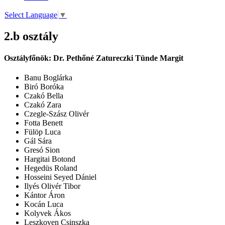
Select Language
▼
2.b osztály
Osztályfőnök:
Dr. Pethőné Zatureczki Tünde Margit
Banu Boglárka
Biró Boróka
Czakó Bella
Czakó Zara
Czegle-Szász Olivér
Fotta Benett
Fülöp Luca
Gál Sára
Gresó Sion
Hargitai Botond
Hegedüs Roland
Hosseini Seyed Dániel
Ilyés Olivér Tibor
Kántor Áron
Kocán Luca
Kolyvek Ákos
Leszkoven Csinszka