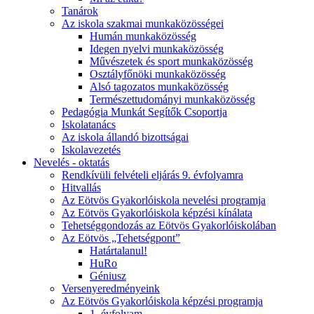
Tanárok
Az iskola szakmai munkaközösségei
Humán munkaközösség
Idegen nyelvi munkaközösség
Művészetek és sport munkaközösség
Osztályfőnöki munkaközösség
Alsó tagozatos munkaközösség
Természettudományi munkaközösség
Pedagógia Munkát Segítők Csoportja
Iskolatanács
Az iskola állandó bizottságai
Iskolavezetés
Nevelés - oktatás
Rendkívüli felvételi eljárás 9. évfolyamra
Hitvallás
Az Eötvös Gyakorlóiskola nevelési programja
Az Eötvös Gyakorlóiskola képzési kínálata
Tehetséggondozás az Eötvös Gyakorlóiskolában
Az Eötvös „Tehetségpont”
Határtalanul!
HuRo
Géniusz
Versenyeredményeink
Az Eötvös Gyakorlóiskola képzési programja
1. évfolyam