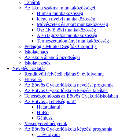
Tanárok
Az iskola szakmai munkaközösségei
Humán munkaközösség
Idegen nyelvi munkaközösség
Művészetek és sport munkaközösség
Osztályfőnöki munkaközösség
Alsó tagozatos munkaközösség
Természettudományi munkaközösség
Pedagógia Munkát Segítők Csoportja
Iskolatanács
Az iskola állandó bizottságai
Iskolavezetés
Nevelés - oktatás
Rendkívüli felvételi eljárás 9. évfolyamra
Hitvallás
Az Eötvös Gyakorlóiskola nevelési programja
Az Eötvös Gyakorlóiskola képzési kínálata
Tehetséggondozás az Eötvös Gyakorlóiskolában
Az Eötvös „Tehetségpont”
Határtalanul!
HuRo
Géniusz
Versenyeredményeink
Az Eötvös Gyakorlóiskola képzési programja
1. évfolyam