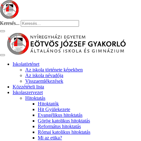
Keresés...
Iskolatörténet
Az iskola története képekben
Az iskola névadója
Visszaemlékezések
Közzétételi lista
Iskolaszervezet
Hitoktatás
Hitoktatók
Hit Gyülekezete
Evangélikus hitoktatás
Görög katolikus hitoktatás
Református hitoktatás
Római katolikus hitoktatás
Mi az etika?