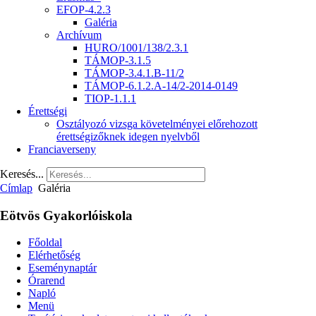
EFOP-4.2.3
Galéria
Archívum
HURO/1001/138/2.3.1
TÁMOP-3.1.5
TÁMOP-3.4.1.B-11/2
TÁMOP-6.1.2.A-14/2-2014-0149
TIOP-1.1.1
Érettségi
Osztályozó vizsga követelményei előrehozott
érettségizőknek idegen nyelvből
Franciaverseny
Keresés...
Címlap
Galéria
Eötvös Gyakorlóiskola
Főoldal
Elérhetőség
Eseménynaptár
Órarend
Napló
Menü