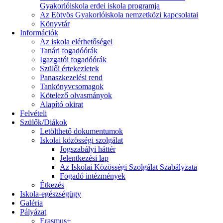
Gyakorlóiskola erdei iskola programja
Az Eötvös Gyakorlóiskola nemzetközi kapcsolatai
Könyvtár
Információk
Az iskola elérhetőségei
Tanári fogadóórák
Igazgatói fogadóórák
Szülői értekezletek
Panaszkezelési rend
Tankönyvcsomagok
Kötelező olvasmányok
Alapító okirat
Felvételi
Szülők/Diákok
Letölthető dokumentumok
Iskolai közösségi szolgálat
Jogszabályi háttér
Jelentkezési lap
Az Iskolai Közösségi Szolgálat Szabályzata
Fogadó intézmények
Étkezés
Iskola-egészségügy
Galéria
Pályázat
Erasmus+