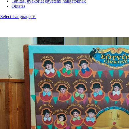
Tanítási gyakorlat egyetemi hallgatóknak
Oktatás
Select Language
▼