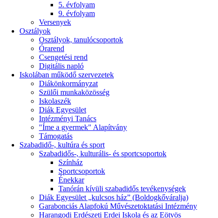
5. évfolyam
9. évfolyam
Versenyek
Osztályok
Osztályok, tanulócsoportok
Órarend
Csengetési rend
Digitális napló
Iskolában működő szervezetek
Diákönkormányzat
Szülői munkaközösség
Iskolaszék
Diák Egyesület
Intézményi Tanács
"Íme a gyermek" Alapítvány
Támogatás
Szabadidő-, kultúra és sport
Szabadidős-, kulturális- és sportcsoportok
Színház
Sportcsoportok
Énekkar
Tanórán kívüli szabadidős tevékenységek
Diák Egyesület „kulcsos ház” (Boldogkőváralja)
Garabonciás Alapfokú Művészetoktatási Intézmény
Harangodi Erdészeti Erdei Iskola és az Eötvös