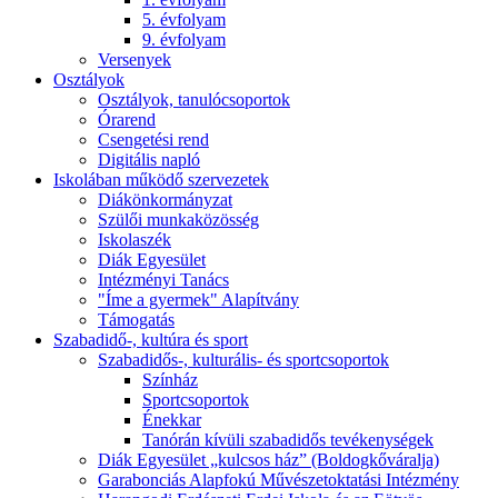
5. évfolyam
9. évfolyam
Versenyek
Osztályok
Osztályok, tanulócsoportok
Órarend
Csengetési rend
Digitális napló
Iskolában működő szervezetek
Diákönkormányzat
Szülői munkaközösség
Iskolaszék
Diák Egyesület
Intézményi Tanács
"Íme a gyermek" Alapítvány
Támogatás
Szabadidő-, kultúra és sport
Szabadidős-, kulturális- és sportcsoportok
Színház
Sportcsoportok
Énekkar
Tanórán kívüli szabadidős tevékenységek
Diák Egyesület „kulcsos ház” (Boldogkőváralja)
Garabonciás Alapfokú Művészetoktatási Intézmény