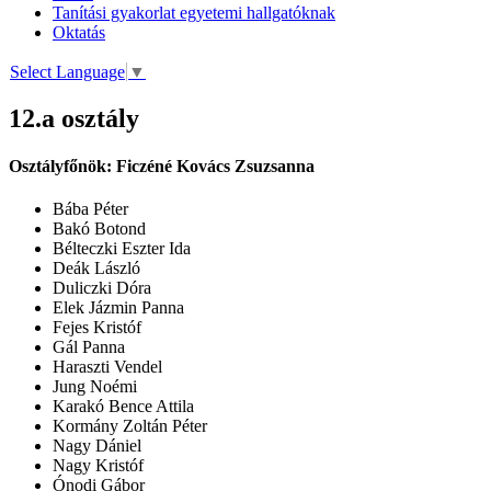
Tanítási gyakorlat egyetemi hallgatóknak
Oktatás
Select Language
▼
12.a osztály
Osztályfőnök:
Ficzéné Kovács Zsuzsanna
Bába Péter
Bakó Botond
Bélteczki Eszter Ida
Deák László
Duliczki Dóra
Elek Jázmin Panna
Fejes Kristóf
Gál Panna
Haraszti Vendel
Jung Noémi
Karakó Bence Attila
Kormány Zoltán Péter
Nagy Dániel
Nagy Kristóf
Ónodi Gábor