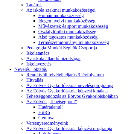
Tanárok
Az iskola szakmai munkaközösségei
Humán munkaközösség
Idegen nyelvi munkaközösség
Művészetek és sport munkaközösség
Osztályfőnöki munkaközösség
Alsó tagozatos munkaközösség
Természettudományi munkaközösség
Pedagógia Munkát Segítők Csoportja
Iskolatanács
Az iskola állandó bizottságai
Iskolavezetés
Nevelés - oktatás
Rendkívüli felvételi eljárás 9. évfolyamra
Hitvallás
Az Eötvös Gyakorlóiskola nevelési programja
Az Eötvös Gyakorlóiskola képzési kínálata
Tehetséggondozás az Eötvös Gyakorlóiskolában
Az Eötvös „Tehetségpont”
Határtalanul!
HuRo
Géniusz
Versenyeredményeink
Az Eötvös Gyakorlóiskola képzési programja
1. évfolyam