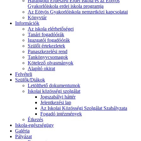
Harangodi Erdészeti Erdei Iskola és az Eötvös
Gyakorlóiskola erdei iskola programja
Az Eötvös Gyakorlóiskola nemzetközi kapcsolatai
Könyvtár
Információk
Az iskola elérhetőségei
Tanári fogadóórák
Igazgatói fogadóórák
Szülői értekezletek
Panaszkezelési rend
Tankönyvcsomagok
Kötelező olvasmányok
Alapító okirat
Felvételi
Szülők/Diákok
Letölthető dokumentumok
Iskolai közösségi szolgálat
Jogszabályi háttér
Jelentkezési lap
Az Iskolai Közösségi Szolgálat Szabályzata
Fogadó intézmények
Étkezés
Iskola-egészségügy
Galéria
Pályázat