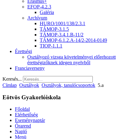
Erasmus+
EFOP-4.2.3
Galéria
Archívum
HURO/1001/138/2.3.1
TÁMOP-3.1.5
TÁMOP-3.4.1.B-11/2
TÁMOP-6.1.2.A-14/2-2014-0149
TIOP-1.1.1
Érettségi
Osztályozó vizsga követelményei előrehozott
érettségizőknek idegen nyelvből
Franciaverseny
Keresés...
Címlap
Osztályok
Osztályok, tanulócsoportok
5.a
Eötvös Gyakorlóiskola
Főoldal
Elérhetőség
Eseménynaptár
Órarend
Napló
Menü