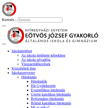
Keresés...
Iskolatörténet
Az iskola története képekben
Az iskola névadója
Visszaemlékezések
Közzétételi lista
Iskolaszervezet
Hitoktatás
Hitoktatók
Hit Gyülekezete
Evangélikus hitoktatás
Görög katolikus hitoktatás
Református hitoktatás
Római katolikus hitoktatás
Mi az etika?